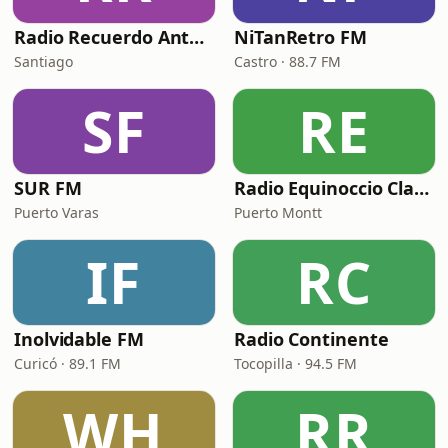
Radio Recuerdo Antaño
NiTanRetro FM
Santiago
Castro · 88.7 FM
SF
RE
SUR FM
Radio Equinoccio Classic Pop Music
Puerto Varas
Puerto Montt
IF
RC
Inolvidable FM
Radio Continente
Curicó · 89.1 FM
Tocopilla · 94.5 FM
WH
RR