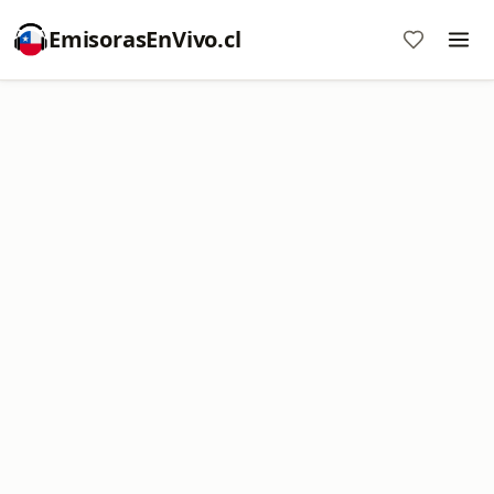
EmisorasEnVivo.cl