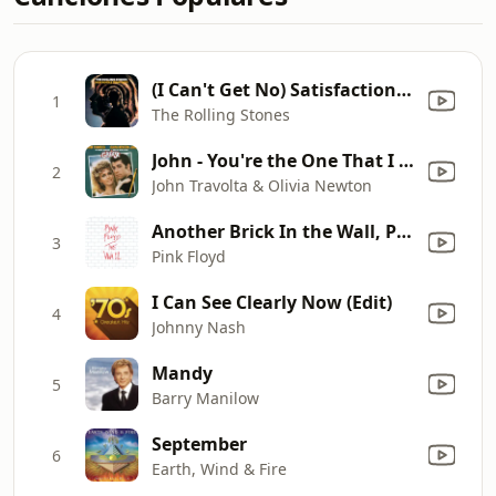
(I Can't Get No) Satisfaction (Mono)
1
The Rolling Stones
John - You're the One That I Want
2
John Travolta & Olivia Newton
Another Brick In the Wall, Pt. 2
3
Pink Floyd
I Can See Clearly Now (Edit)
4
Johnny Nash
Mandy
5
Barry Manilow
September
6
Earth, Wind & Fire