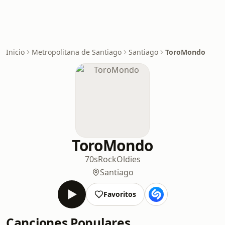
Inicio
Metropolitana de Santiago
Santiago
ToroMondo
ToroMondo
70s
Rock
Oldies
Santiago
Favoritos
Canciones Populares