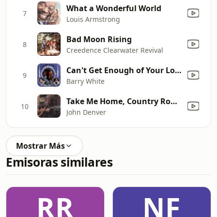
What a Wonderful World
7
Louis Armstrong
Bad Moon Rising
8
Creedence Clearwater Revival
Can't Get Enough of Your Love, Babe
9
Barry White
Take Me Home, Country Roads (Original Version)
10
John Denver
Mostrar Más
Emisoras similares
RR
NF