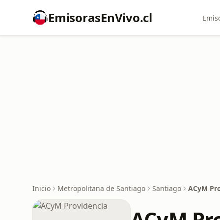
EmisorasEnVivo.cl
Emiso
Inicio
Metropolitana de Santiago
Santiago
ACyM Pro
ACyM Pro