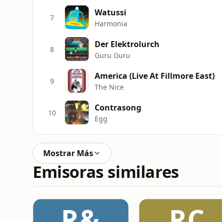
Watussi
7
Harmonia
Der Elektrolurch
8
Guru Guru
America (Live At Fillmore East)
9
The Nice
Contrasong
10
Egg
Mostrar Más
Emisoras similares
R&
RC