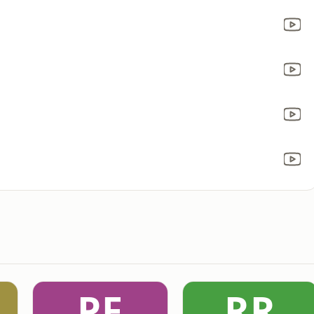
PF
RR