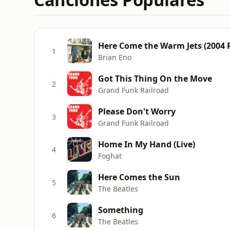
Here Come the Warm Jets (2004 
1
Brian Eno
Got This Thing On the Move
2
Grand Funk Railroad
Please Don't Worry
3
Grand Funk Railroad
Home In My Hand (Live)
4
Foghat
Here Comes the Sun
5
The Beatles
Something
6
The Beatles