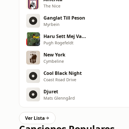
The Nice
Ganglat Till Peson
Myrbein
Haru Sett Mej Va...
Pugh Rogefeldt
New York
Cymbeline
Cool Black Night
Coast Road Drive
Djuret
Mats Glenngård
Ver Lista
Canciones Populares