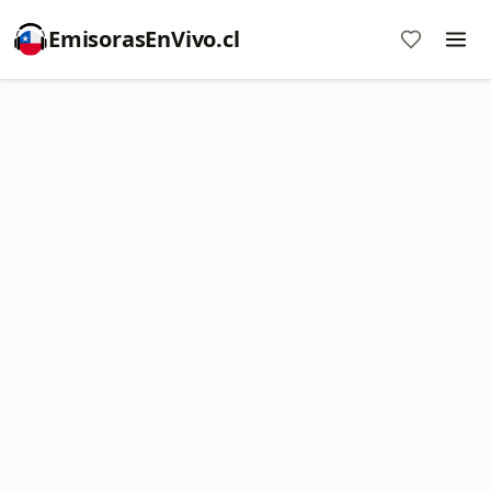
EmisorasEnVivo.cl