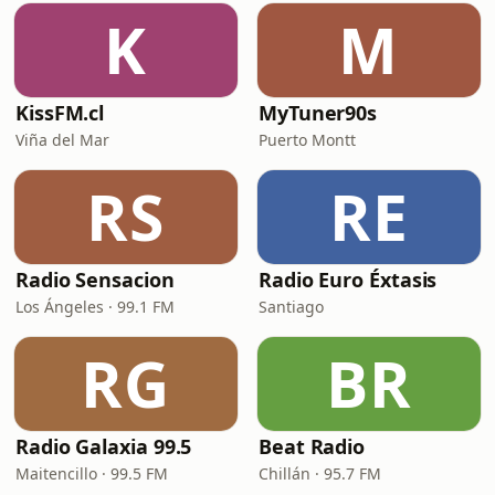
K
M
KissFM.cl
MyTuner90s
Viña del Mar
Puerto Montt
RS
RE
Radio Sensacion
Radio Euro Éxtasis
Los Ángeles · 99.1 FM
Santiago
RG
BR
Radio Galaxia 99.5
Beat Radio
Maitencillo · 99.5 FM
Chillán · 95.7 FM