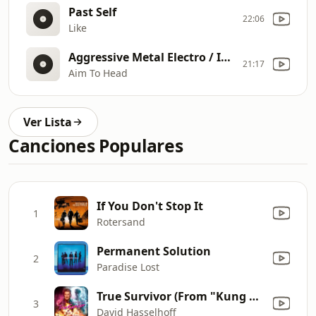
Past Self
22:06
Like
Aggressive Metal Electro / Industrial Bass Mix
21:17
Aim To Head
Ver Lista
Canciones Populares
If You Don't Stop It
1
Rotersand
Permanent Solution
2
Paradise Lost
True Survivor (From "Kung Fury")
3
David Hasselhoff