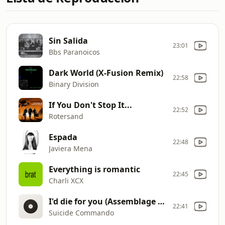
Sin Salida
23:01
Bbs Paranoicos
Dark World (X-Fusion Remix)
22:58
Binary Division
If You Don't Stop It...
22:52
Rotersand
Espada
22:48
Javiera Mena
Everything is romantic
22:45
Charli XCX
I'd die for you (Assemblage 23 Remix)
22:41
Suicide Commando