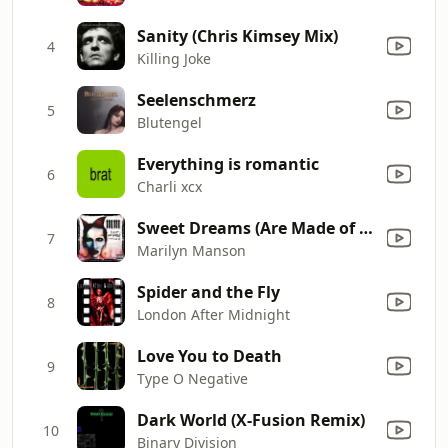
Sanity (Chris Kimsey Mix)
4
Killing Joke
Seelenschmerz
5
Blutengel
Everything is romantic
6
Charli xcx
Sweet Dreams (Are Made of This)
7
Marilyn Manson
Spider and the Fly
8
London After Midnight
Love You to Death
9
Type O Negative
Dark World (X-Fusion Remix)
10
Binary Division