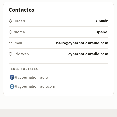
Contactos
Ciudad
Chillán
Idioma
Español
Email
hello@cybernationradio.com
Sitio Web
cybernationradio.com
REDES SOCIALES
@cybernationradio
@cybernationradiocom