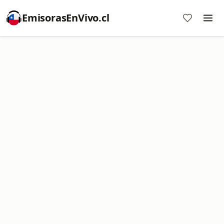
EmisorasEnVivo.cl