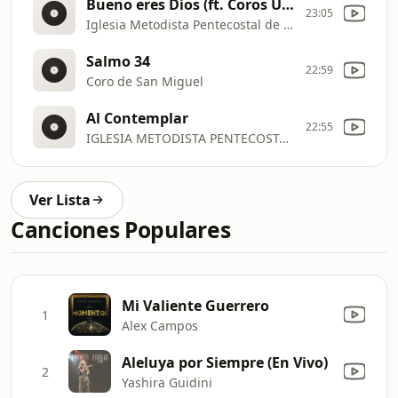
Bueno eres Dios (ft. Coros Unidos)
23:05
Iglesia Metodista Pentecostal de Chile San Miguel
Salmo 34
22:59
Coro de San Miguel
Al Contemplar
22:55
IGLESIA METODISTA PENTECOSTAL DE CHILE SAN MIGUEL
Ver Lista
Canciones Populares
Mi Valiente Guerrero
1
Alex Campos
Aleluya por Siempre (En Vivo)
2
Yashira Guidini