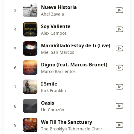
Nueva Historia
3
Abel Zavala
Soy Valiente
4
Alex Campos
MaraVíllado Estoy de Ti (Live)
5
Miel San Marcos
Digno (feat. Marcos Brunet)
6
Marco Barrientos
I Smile
7
Kirk Franklin
Oasis
8
Un Corazón
We Fill The Sanctuary
9
The Brooklyn Tabernacle Choir