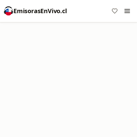
EmisorasEnVivo.cl