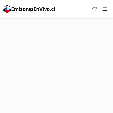
EmisorasEnVivo.cl