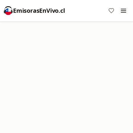
EmisorasEnVivo.cl