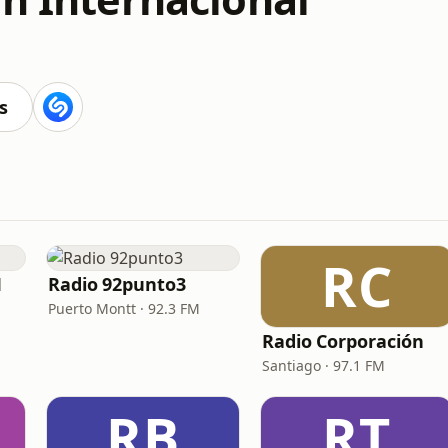
s
RC
M
Radio 92punto3
Puerto Montt · 92.3 FM
Radio Corporación
Santiago · 97.1 FM
RB
RT