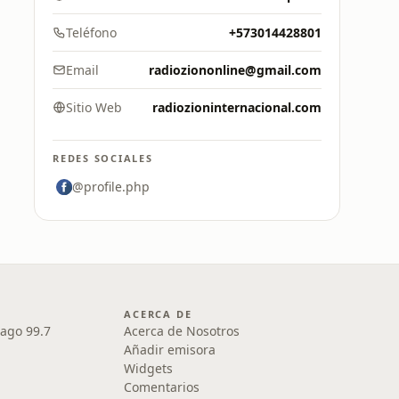
Teléfono
+573014428801
Email
radioziononline@gmail.com
Sitio Web
radiozioninternacional.com
REDES SOCIALES
@profile.php
ACERCA DE
iago 99.7
Acerca de Nosotros
Añadir emisora
Widgets
Comentarios