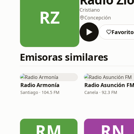
RZ
Cristiano
Concepción
Favorito
Emisoras similares
Radio Armonía
Radio Asunción F
Santiago · 104.5 FM
Canela · 92.3 FM
RM
RN