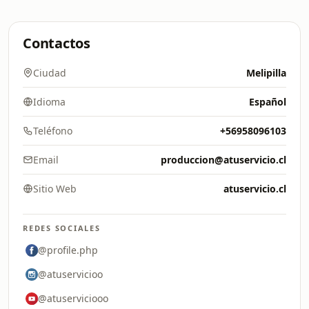
Contactos
Ciudad
Melipilla
Idioma
Español
Teléfono
+56958096103
Email
produccion@atuservicio.cl
Sitio Web
atuservicio.cl
REDES SOCIALES
@profile.php
@atuservicioo
@atuserviciooo