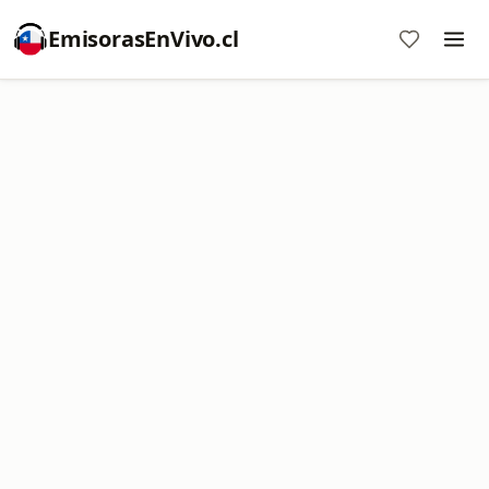
EmisorasEnVivo.cl