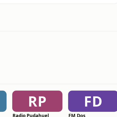
RP
FD
Radio Pudahuel
FM Dos