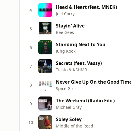
Head & Heart (feat. MNEK)
4
Joel Corry
Stayin' Alive
5
Bee Gees
Standing Next to You
6
Jung Kook
Secrets (feat. Vassy)
7
Tiësto & KSHMR
Never Give Up On the Good Tim
8
Spice Girls
The Weekend (Radio Edit)
9
Michael Gray
Soley Soley
10
Middle of the Road