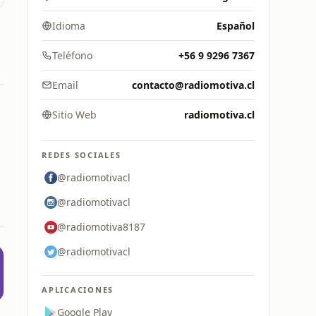
Idioma
Español
Teléfono
+56 9 9296 7367
Email
contacto@radiomotiva.cl
Sitio Web
radiomotiva.cl
REDES SOCIALES
@radiomotivacl
@radiomotivacl
@radiomotiva8187
@radiomotivacl
APLICACIONES
Google Play