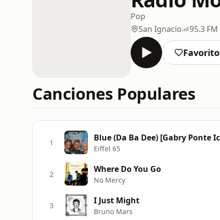
Pop
San Ignacio
95.3 FM
Favorito
Canciones Populares
Blue (Da Ba Dee) [Gabry Ponte I
1
Eiffel 65
Where Do You Go
2
No Mercy
I Just Might
3
Bruno Mars