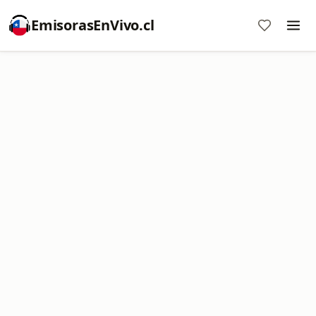
EmisorasEnVivo.cl