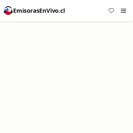
EmisorasEnVivo.cl