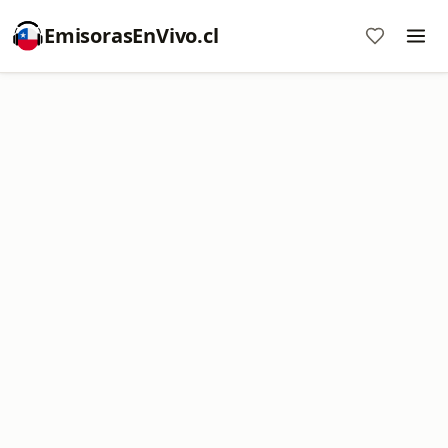
EmisorasEnVivo.cl