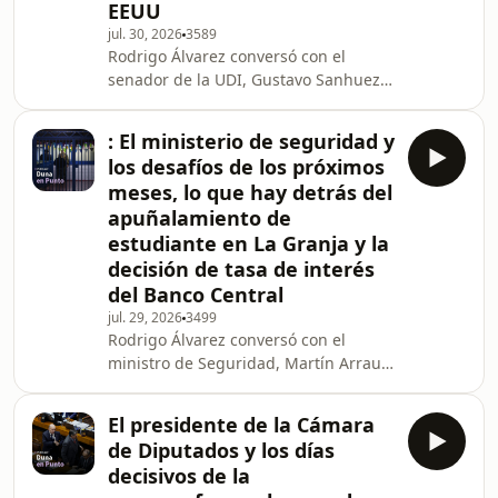
analizaron el inicio de la
EEUU
formalización del caso Sartor. Y por
jul. 30, 2026
3589
otro
Rodrigo Álvarez conversó con el
senador de la UDI, Gustavo Sanhueza
sobre su postura en la megarreforma,
el no pago de las cotizaciones
: El ministerio de seguridad y
previsionales de los trabajadores
los desafíos de los próximos
municipales y el retraso del despacho
meses, lo que hay detrás del
de la ley. Además, junto a los
apuñalamiento de
infiltrados, Paula Catena y Juan Paulo
estudiante en La Granja y la
Iglesias analizaron el debate por la
privatización de Codelco y la situación
decisión de tasa de interés
en Venezuela por el inicio del diálogo
del Banco Central
superv
jul. 29, 2026
3499
Rodrigo Álvarez conversó con el
ministro de Seguridad, Martín Arrau
sobre la percepción de seguridad, las
muertes de Carabineros, los partidos
El presidente de la Cámara
que buscan derogar la Ley Naín-
de Diputados y los días
Retamal y el slogan de seguridad del
decisivos de la
gobierno. Además, junto a los