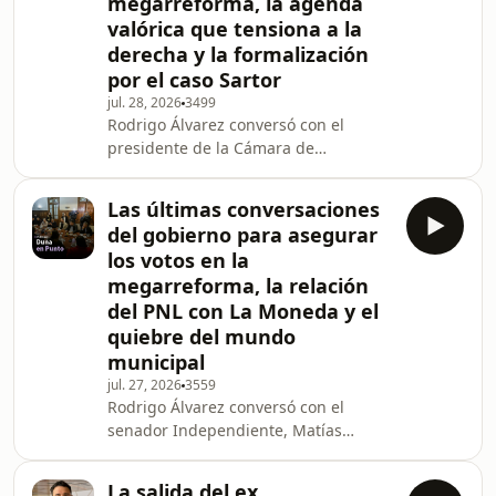
megarreforma, la agenda
infiltrados, Roberto Gálvez y Julio
valórica que tensiona a la
Nahuelhual analizaron lo que hay
detrás del apuñalamiento de una
derecha y la formalización
estudiante de 13 años a otra de 7 en
por el caso Sartor
La Granja y la decisi
jul. 28, 2026
3499
Rodrigo Álvarez conversó con el
presidente de la Cámara de
Diputados, Jorge Alessandri sobre la
compensación para municipalidades,
Las últimas conversaciones
dichos de Quiroz a los alcaldes, la
del gobierno para asegurar
petición de parlamentarios de
los votos en la
Coquimbo, la reforma constitucional
megarreforma, la relación
para desvincular autoridades ante
del PNL con La Moneda y el
consumo de drogas y la situación del
ex subsecretario Juan Pablo
quiebre del mundo
Rodríguez. Además, junto a las
municipal
infiltradas Paula Catena y Mariana Ma
jul. 27, 2026
3559
Rodrigo Álvarez conversó con el
senador Independiente, Matías
Walker sobre la megarreforma, la Ley
de Presupuesto 2027 y la
La salida del ex