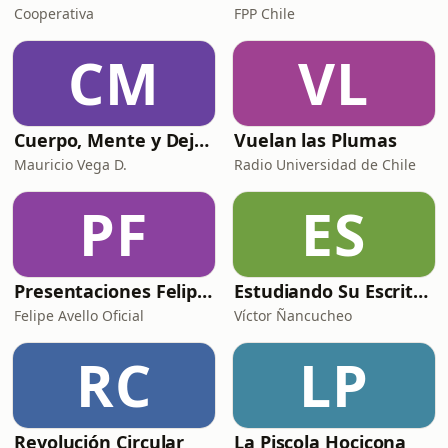
Cooperativa
FPP Chile
CM
VL
Cuerpo, Mente y Dejar ir
Vuelan las Plumas
Mauricio Vega D.
Radio Universidad de Chile
PF
ES
Presentaciones Felipe Avello
Estudiando Su Escritura
Felipe Avello Oficial
Víctor Ñancucheo
RC
LP
Revolución Circular
La Piscola Hocicona