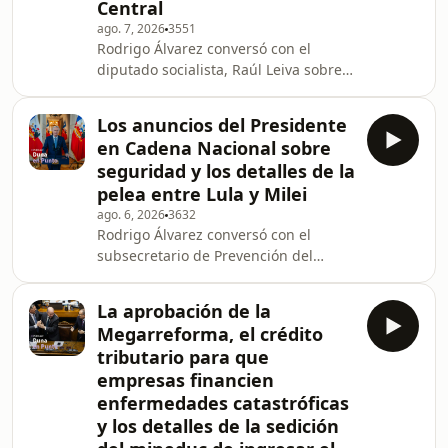
Central
ago. 7, 2026
3551
Rodrigo Álvarez conversó con el
diputado socialista, Raúl Leiva sobre
los anuncios del gobierno en
seguridad y la reforma constitucional.
Los anuncios del Presidente
Además, junto a los infiltrados,
en Cadena Nacional sobre
Roberto Gálvez y Mariana Marusic
seguridad y los detalles de la
analizaron si se hicieron más rápidas
pelea entre Lula y Milei
o más lentas las calles que rodean
ago. 6, 2026
3632
Plaza Baquedano después de su
Rodrigo Álvarez conversó con el
remodelación y los cambios en
subsecretario de Prevención del
medios de pago que prepara el Banco
delito, Gonzalo Guerrero, quien
Central.
abordó los anuncios realizados por el
La aprobación de la
Presidente José Antonio Kast en
Megarreforma, el crédito
Cadena Nacional, específicamente en
tributario para que
materia de seguridad. Además, junto
empresas financien
a los infiltrados Paula Catena y Juan
enfermedades catastróficas
Pablo Iglesias hablaron sobre los
detalles de la pelea del presidente del
y los detalles de la sedición
partido republicano con el Gobierno y