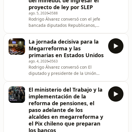
del mineduc de ingresar el
los detalle
proyecto de ley por SLEP
ago. 5, 2026
3588
Rodrigo Álvarez conversó con el jefe
bancada diputados Republicanos,
Benjamín Moreno, quien abordó
distintos temas de la contingencia
La jornada decisiva para la
política, desde la aprobación de la
Megarreforma y las
Megarreforma hasta la salida del
primarias en Estados Unidos
exsubsecretario de Hacienda y la
ago. 4, 2026
3563
polémica por la compensación a los
Rodrigo Álvarez conversó con El
municipios ante la exención de
diputado y presidente de la Unión
contribuciones. Además, junto a los
Demócrata Independiente (UDI),
infiltrados Mariana Marusic y Roberto
Guillermo Ramírez, sobre la discusión
Gálvez, hablaron sobre e
El ministerio del Trabajo y la
de la Megarreforma, asegurando que
implementación de la
existen los respaldos necesarios para
reforma de pensiones, el
aprobar la última indicación
paso adelante de los
pendiente en el Senado. Además,
alcaldes en megarreforma y
junto a los infiltrados Paula Catena y
Juan Paulo Iglesias analizaron los
el Pix chileno que preparan
detalles de la Megareforma que se ve
los bancos