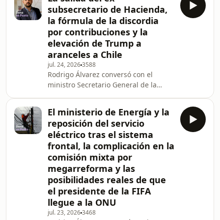
reconstrucción en la región de
subsecretario de Hacienda,
Coquimbo. Además, junto a los
la fórmula de la discordia
infiltrados Gloria Faúndez y Roberto
por contribuciones y la
Gálvez analizaron la relación del
elevación de Trump a
Partido Nacional Libertario con el
gobierno y el quiebre del mundo
aranceles a Chile
municipal.
jul. 24, 2026
3588
Rodrigo Álvarez conversó con el
ministro Secretario General de la
Presidencia, José García Ruminot
sobre la salida del ex subsecretario
El ministerio de Energía y la
de Hacienda por el test de droga
reposición del servicio
positivo, la última votación de la
eléctrico tras el sistema
megarreforma, las contribuciones a
frontal, la complicación en la
mayores de 65 años y la postergación
comisión mixta por
de votación de la Megarreforma.
Además, junto a las infiltradas Gloria
megarreforma y las
Faúndez y Mariana Marusic
posibilidades reales de que
analizaron la fórmula de la
el presidente de la FIFA
llegue a la ONU
jul. 23, 2026
3468