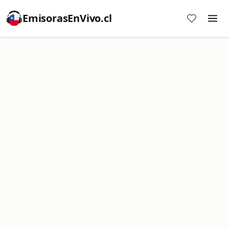
EmisorasEnVivo.cl