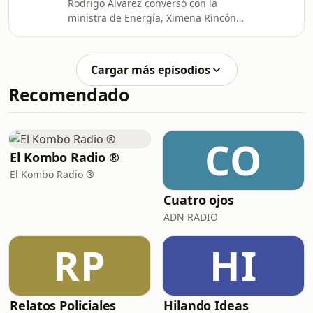
Rodrigo Álvarez conversó con la
ministra de Energía, Ximena Rincón
sobre la reposición del servicio
eléctrico tras el sistema frontal y la
compensación económica a los
Cargar más episodios
afectados. Además, junto a los
Recomendado
infiltrados Paula Catena y Juan Paulo
Iglesias analizaron la complicación en
la comisión mixta por la
megarreforma y Trump, Infantino y la
CO
secretaría general de Naciones
El Kombo Radio ®
Unidas ¿Qué posibilidades real
El Kombo Radio ®
Cuatro ojos
ADN RADIO
RP
HI
Relatos Policiales
Hilando Ideas