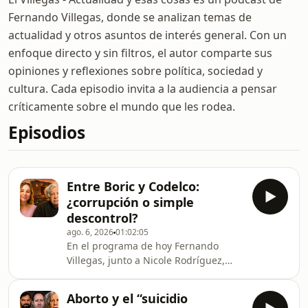
Fernando Villegas, donde se analizan temas de
actualidad y otros asuntos de interés general. Con un
enfoque directo y sin filtros, el autor comparte sus
opiniones y reflexiones sobre política, sociedad y
cultura. Cada episodio invita a la audiencia a pensar
críticamente sobre el mundo que les rodea.
Episodios
Entre Boric y Codelco:
¿corrupción o simple
descontrol?
ago. 6, 2026
01:02:05
En el programa de hoy Fernando
Villegas, junto a Nicole Rodríguez,
analiza la contingencia política y
económica chilena, partiendo por la
Aborto y el “suicidio
aprobación de la ley de