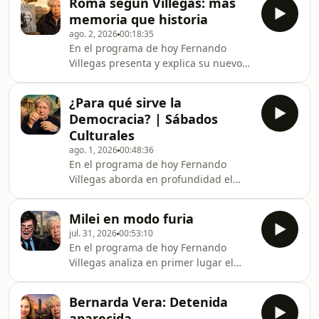
Roma según Villegas: más
restablecimiento de relaciones
memoria que historia
diplomáticas entre Chile y Venezuela,
ago. 2, 2026
00:18:35
cuestionando las críticas de Johannes
En el programa de hoy Fernando
Kaiser y defendiendo los beneficios
Villegas presenta y explica su nuevo
potenciales de la diplomacia. Luego
libro “Roma, un viaje inmóvil”, una
ironiza sobre las declaraciones de
obra distinta a sus trabajos
Lautaro Carmona respecto a la
¿Para qué sirve la
anteriores, donde mezcla recuerdos
“democracia” cuban
Democracia? | Sábados
personales con episodios de la
Culturales
historia romana. A lo largo del
ago. 1, 2026
00:48:36
programa, describe cómo surgió su
En el programa de hoy Fernando
interés por Roma desde su juventud,
Villegas aborda en profundidad el
sus experiencias en bibliotecas y la
concepto de democracia,
influencia de distintos historiadores.
cuestionando su idealización habitual
El autor enfatiza que n
Milei en modo furia
y explicando que no es un sistema
jul. 31, 2026
00:53:10
diseñado para gestionar
En el programa de hoy Fernando
eficientemente un país, sino para
Villegas analiza en primer lugar el
contener y canalizar los conflictos
deterioro del panorama ruso en la
sociales. Recorre su origen histórico
guerra contra Ucrania, destacando
desde la Atenas clásica hasta las
Bernarda Vera: Detenida
señales de desesperación en la élite
distintas formas modernas, como la
aparecida