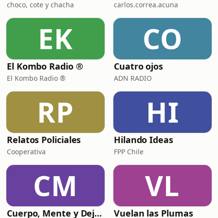
choco, cote y chacha
carlos.correa.acuna
EK
CO
El Kombo Radio ®
Cuatro ojos
El Kombo Radio ®
ADN RADIO
RP
HI
Relatos Policiales
Hilando Ideas
Cooperativa
FPP Chile
CM
VL
Cuerpo, Mente y Dejar ir
Vuelan las Plumas