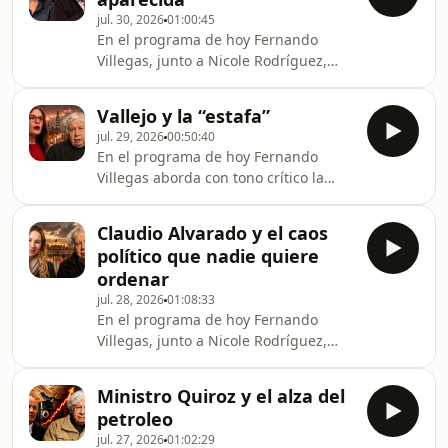
política y militar de Putin. Luego
democracia representativa,
jul. 30, 2026
01:00:45
aborda tensiones diplomáticas entre
presidencia
En el programa de hoy Fernando
Chile y Estados Unidos por eventuales
Villegas, junto a Nicole Rodríguez,
alzas arancelarias, criticando la
analiza críticamente el debate sobre
imprudencia de autoridades chilenas.
la eliminación de contribuciones y las
También comenta disputas internas
Vallejo y la “estafa”
compensaciones a municipios,
en el Frente A
jul. 29, 2026
00:50:40
cuestionando el uso de recursos
En el programa de hoy Fernando
públicos y la eficiencia del Estado. Se
Villegas aborda con tono crítico la
discute cómo el foco político pasó
contingencia política nacional,
desde la reducción del gasto a exigir
centrando su análisis en las
más financiamiento, evidenciando
Claudio Alvarado y el caos
declaraciones de Camila Vallejo y
problemas de transparencia,
político que nadie quiere
cuestionando la gestión del gobierno
sobredotación de perso
ordenar
anterior en materia de seguridad. A lo
jul. 28, 2026
01:08:33
largo del espacio, enfatiza la
En el programa de hoy Fernando
incompetencia, negligencia y falta de
Villegas, junto a Nicole Rodríguez,
resultados en diversas áreas del
analiza con tono crítico la
Estado, vinculando estos problemas a
contingencia política y económica
casos concretos como el
Ministro Quiroz y el alza del
chilena, centrándose en la polémica
petroleo
por la Ley de Reconstrucción y las
jul. 27, 2026
01:02:29
tensiones entre oficialismo y