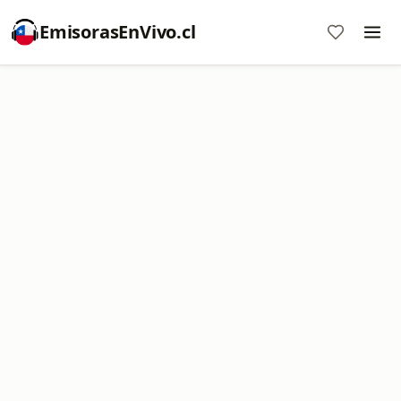
EmisorasEnVivo.cl