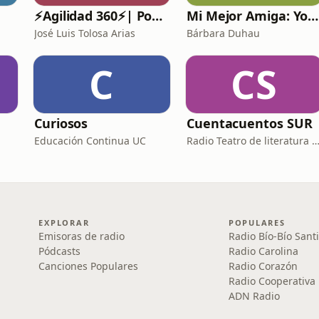
⚡️Agilidad 360⚡️| Podcast de Agilidad, Liderazgo Ágil y Gestión de Proyectos.
Mi Mejor Amiga: Yo con Bárbara Duhau
José Luis Tolosa Arias
Bárbara Duhau
C
CS
Curiosos
Cuentacuentos SUR
Educación Continua UC
Radio Teatro de literatura Infa
EXPLORAR
POPULARES
Emisoras de radio
Radio Bío-Bío Sant
Pódcasts
Radio Carolina
Canciones Populares
Radio Corazón
Radio Cooperativa
ADN Radio