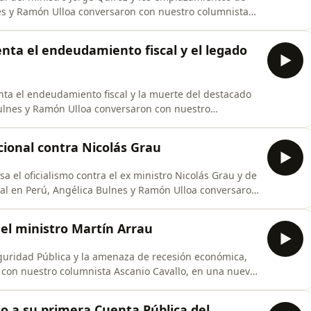
nes y Ramón Ulloa conversaron con nuestro columnista
onexión Tele13.
nta el endeudamiento fiscal y el legado
ta el endeudamiento fiscal y la muerte del destacado
ulnes y Ramón Ulloa conversaron con nuestro
dición de Conexión Tele13.
cional contra Nicolás Grau
a el oficialismo contra el ex ministro Nicolás Grau y de
ial en Perú, Angélica Bulnes y Ramón Ulloa conversaron
 una nueva edición de Conexión Tele13.
el ministro Martín Arrau
eguridad Pública y la amenaza de recesión económica,
 con nuestro columnista Ascanio Cavallo, en una nueva
no a su primera Cuenta Pública del