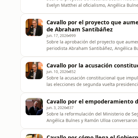
Evelyn Matthei al oficialismo, Angélica Bul
Ascanio Cavallo, en una nueva edición de C
Cavallo por el proyecto que aume
de Abraham Santibáñez
jun. 17, 2026
999
Sobre la aprobación del proyecto que aumen
periodista Abraham Santibáñez, Angélica B
columnista Ascanio Cavallo, en una nueva e
Cavallo por la acusación constitu
jun. 10, 2026
852
Sobre la acusación constitucional que impuls
las elecciones de segunda vuelta presidenc
con nuestro columnista Ascanio Cavallo, en
Cavallo por el empoderamiento d
jun. 3, 2026
837
Sobre la reformulación del Ministerio de S
Angélica Bulnes y Ramón Ulloa conversaron
edición de Conexión Tele13.
Cavallo por cómo llega el Gobier