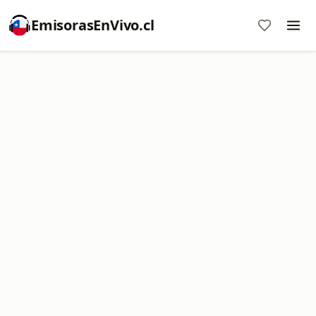
EmisorasEnVivo.cl