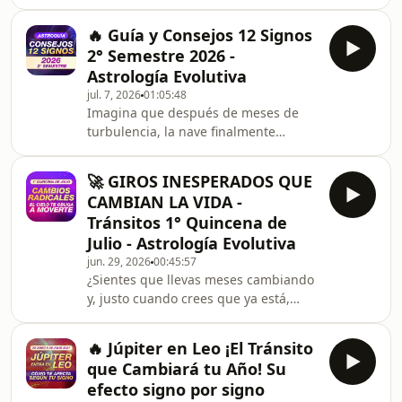
precedentes en la historia astrológica
ya cargado por Plutón y muy pronto
reciente.La segunda quincena de julio
acompa
🔥 Guía y Consejos 12 Signos
trae una alineación astrológica
2° Semestre 2026 -
histórica entre Júpiter, Urano,
Astrología Evolutiva
Neptuno y Plutón. Conocida como “La
jul. 7, 2026
01:05:48
Canasta”, los cuatro grandes planetas
Imagina que después de meses de
del cambio en el mismo grado exacto,
turbulencia, la nave finalmente
cada uno en un signo de fuego y aire
aterriza en un planeta nuevo. Así se
¡No hay registro de algo así! A esto se
siente la llegada del segundo
sum
🚀 GIROS INESPERADOS QUE
semestre del 2026.A partir de
CAMBIAN LA VIDA -
mediados de 2026 entramos en un
Tránsitos 1° Quincena de
clima astrológico completamente
Julio - Astrología Evolutiva
diferente. Júpiter en Leo, Urano en
jun. 29, 2026
00:45:57
Géminis, el Nodo Norte en Acuario y
¿Sientes que llevas meses cambiando
un eclipse solar en Leo encienden
y, justo cuando crees que ya está,
una cantidad de energía de fuego y
algo dentro de ti vuelve a moverse?
aire que no se veía en años. En es
No es casualidad. El cielo está súper
🔥 Júpiter en Leo ¡El Tránsito
movido y esta quincena enciende la
que Cambiará tu Año! Su
alarma. Marte se vuelve hiperactivo
efecto signo por signo
conjunción con Urano, trígono a