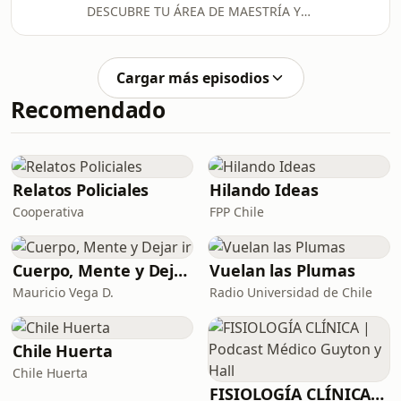
DESCUBRE TU ÁREA DE MAESTRÍA Y
transformación más profundos de
TRANSFORMA TUS MIEDOS EN
toda la vida y cada crisis que
DONES.¿Hay un área de tu vida donde
atraviesas ti
los problemas se repiten una y otra
Cargar más episodios
vez, donde te sientes insegur@,
Recomendado
vulnerable, donde sientes miedo? Ese
es el lugar de Saturno.La casa donde
está Saturno en tu carta natal es la
asignatura más difícil de tu vida. Pero
también es donde están tus mayores
Relatos Policiales
Hilando Ideas
dones. Saturno no es un casti
Cooperativa
FPP Chile
Cuerpo, Mente y Dejar ir
Vuelan las Plumas
Mauricio Vega D.
Radio Universidad de Chile
Chile Huerta
Chile Huerta
FISIOLOGÍA CLÍNICA | Podcast Médico Guyton y Hall