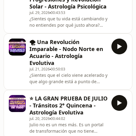
que el piso que conocías se derrumba
Solar - Astrología Psicológica
y que la vida te empuja al siguiente
jul. 29, 2026
00:43:53
nivel… es exactamente eso lo que está
¿Sientes que tu vida está cambiando y
pasando. Un eclipse total viene a
no entiendes por qué justo ahora?
quitar lo que ya no te deja ser fiel a
¿Cómo puede un astrólogo saber lo
que estás atravesando en este
🌪️ Una Revolución
momento y anticipar lo que se viene
Imparable - Nodo Norte en
en los próximos meses? No es
Acuario - Astrología
adivinación… Son tres técnicas
Evolutiva
predictivas. La carta natal explica
jul. 21, 2026
00:50:03
quién eres y de dónde vienes, pero no
¿Sientes que el cielo viene acelerado y
dice qué estás viviendo hoy. Eso lo
que algo grande está a punto de
revelan las tres técnicas predictivas
estallar? No es tu imaginación. El 26
de la astrología psi
de julio de 2026 el Nodo Norte entra
⭐ LA GRAN PRUEBA DE JULIO
en Acuario y marca el último gran
- Tránsitos 2° Quincena -
movimiento energético del año, un
Astrología Evolutiva
tránsito que va a durar hasta marzo
jul. 20, 2026
00:44:02
de 2028. La dirección evolutiva de la
Julio no es un mes más. Es un portal
humanidad se alinea con el signo
de transformación que no tiene
más rupturista del zodiaco: Acuario,