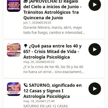
🎁 ¡APROVECHA! El Regalo
bloqueada.Venus es el planeta que
del Cielo a inicios de Junio -
rige tu capacidad de atraer lo que te
Tránsitos Astrológicos 1ra
hace feliz como amor, belleza,
Quincena de Junio
abundancia, placer. Pero como
jun. 1, 2026
00:39:20
humanidad lo tenemos
Durante febrero, marzo, abril, mayo
profundamente bloqueado. La culpa,
todo fue fuego, cambio e intensidad.
la rabia y la vergüenza nos
Pero la primera quincena de junio
desconectan de nuestra propia
llega diferente. El cielo baja la
Venus. En es
🌳 ¿Qué pasa entre los 40 y
guardia. Y eso no es casualidad: es
65? - Crisis Mitad de Vida -
una pausa que la vida te regala antes
Astrología Psicológica
de lo que se viene en julio.Marte
may. 26, 2026
00:45:52
afloja su tensión a partir del 3 de
¿Y si la crisis de los 40, los 50 y los 60
junio y el cielo nos regala la
no fuera un error… sino exactamente
conjunción más amorosa del año:
lo que tenía que pasar? ¿Sientes que
Júpiter y Venus juntos en Cáncer. Los
la vida que construiste ya no te
dos grandes be
🪐 SATURNO, significado en
representa? ¿Que por más que has
12 Casas y Signos I
logrado lo que querías, algo esencial
Astrología Psicológica
sigue faltando? No estás imaginando
may. 18, 2026
01:21:49
cosas.Entre los 40 y los 65 años se
SATURNO EN LAS 12 CASAS:
produce uno de los procesos de