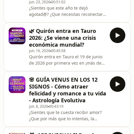
jun. 23, 2026
00:51:02
Plutón, sextil a Neptuno y te da una
¿Sientes que este año te dejó
potencia enorme para avanzar y
agotad@? ¿Que necesitas reconectar
romper lo que te limita. Pero el Sol en
con tus ganas de vivir, de crear y de
Cáncer y Mercurio retrógrado en
brillar? HA LLEGADO EL MOMENTO. El
cuadratura a
🌿 Quirón entra en Tauro
30 de junio de 2026 Júpiter entra en
2026: ¿Se viene una crisis
Leo y se queda hasta el 26 de julio de
económica mundial?
2027. Después de un primer semestre
jun. 16, 2026
00:45:58
intenso, este tránsito llega como una
Quirón entra en Tauro el 19 de junio
fiesta de entusiasmo, pasión y
de 2026 por primera vez en ¡más de
energía creativa. En este video te
40 años! Este tránsito generacional
explico qué significa Júpiter en Leo a
activa la herida colectiva de la
nivel p
🌸 GUÍA VENUS EN LOS 12
abundancia, el merecimiento y la
SIGNOS - Cómo atraer
estabilidad y va a impactar a toda la
felicidad y romance a tu vida
humanidad hasta el 2034. En este
- Astrología Evolutiva
video te explico qué significa Quirón
jun. 8, 2026
00:43:19
en Tauro, qué nos viene a sanar y
¿Sientes que te cuesta recibir amor?
cómo transitarlo de manera
¿Que por más que lo intentas, la
consciente.¿Sientes que no importa
abundancia no llega o el romance no
cuánto tengas, nunca
fluye? No es mala suerte. Es Venus