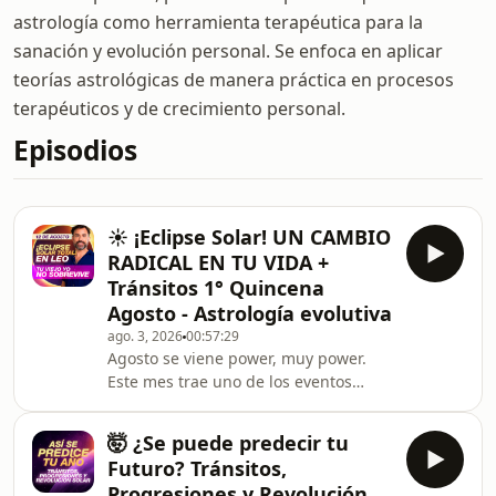
astrología como herramienta terapéutica para la
sanación y evolución personal. Se enfoca en aplicar
teorías astrológicas de manera práctica en procesos
terapéuticos y de crecimiento personal.
Episodios
☀️ ¡Eclipse Solar! UN CAMBIO
RADICAL EN TU VIDA +
Tránsitos 1° Quincena
Agosto - Astrología evolutiva
ago. 3, 2026
00:57:29
Agosto se viene power, muy power.
Este mes trae uno de los eventos
astrológicos más potentes del año: el
eclipse solar total en Leo del 12 de
🤯 ¿Se puede predecir tu
agosto, en el grado 20 de Leo. Y si
Futuro? Tránsitos,
sientes que todo se está acelerando,
Progresiones y Revolución