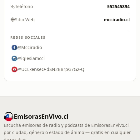
Teléfono
552545894
Sitio Web
mcciradio.cl
REDES SOCIALES
@Mcciradio
@iglesiamcci
@UCLkenseO-dSN2BBrpG7G2-Q
EmisorasEnVivo.cl
Escucha emisoras de radio y pódcasts de EmisorasEnVivo.cl
por ciudad, género o estado de ánimo — gratis en cualquier
dispositivo.