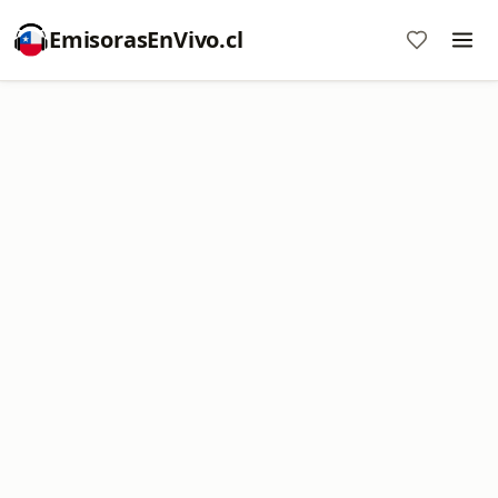
EmisorasEnVivo.cl