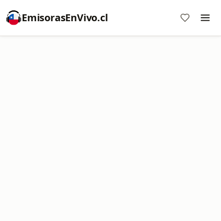
EmisorasEnVivo.cl