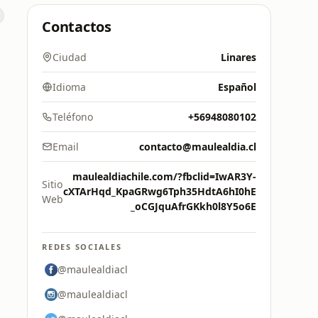
Contactos
Ciudad
Linares
Idioma
Español
Teléfono
+56948080102
Email
contacto@maulealdia.cl
maulealdiachile.com/?fbclid=IwAR3Y-
Sitio
cXTArHqd_KpaGRwg6Tph35HdtA6hI0hE
Web
_oCGJquAfrGKkh0l8Y5o6E
REDES SOCIALES
@maulealdiacl
@maulealdiacl