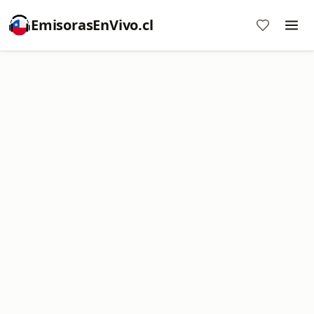
EmisorasEnVivo.cl