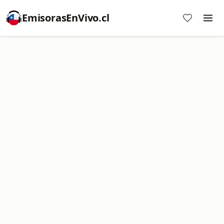
EmisorasEnVivo.cl