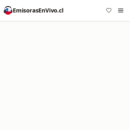
EmisorasEnVivo.cl