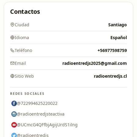
Contactos
Ciudad
Santiago
Idioma
Español
Teléfono
+56977598759
Email
radioentredjs2025@gmail.com
Sitio Web
radioentredjs.cl
REDES SOCIALES
@722994625220022
@radioentredjsteactiva
@UCmcG4QFfbjAgijUrdS1ilng
@radioentredjs