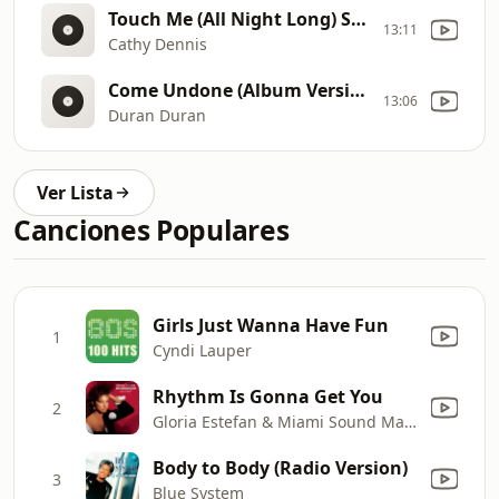
Touch Me (All Night Long) Short
13:11
Cathy Dennis
Come Undone (Album Version)
13:06
Duran Duran
Ver Lista
Canciones Populares
Girls Just Wanna Have Fun
1
Cyndi Lauper
Rhythm Is Gonna Get You
2
Gloria Estefan & Miami Sound Machine
Body to Body (Radio Version)
3
Blue System