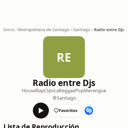
Inicio
Metropolitana de Santiago
Santiago
Radio entre Djs
RE
Radio entre Djs
House
Rap
Clásica
Reggae
Pop
Merengue
Santiago
Favoritos
Lista de Reproducción