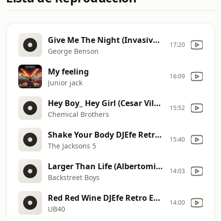
Give Me The Night (Invasive Remix)
17:20
George Benson
My feeling
16:09
Junior jack
Hey Boy_ Hey Girl (Cesar Vilo Remixes)
15:52
Chemical Brothers
Shake Your Body DJEfe Retro ExtendedPro
15:40
The Jacksons 5
Larger Than Life (Albertomix Remix)
14:03
Backstreet Boys
Red Red Wine DJEfe Retro Extended
14:00
UB40