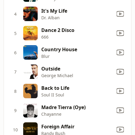
It's My Life
4
Dr. Alban
Dance 2 Disco
5
666
Country House
6
Blur
Outside
7
George Michael
Back to Life
8
Soul II Soul
Madre Tierra (Oye)
9
Chayanne
Foreign Affair
10
Randy Bush