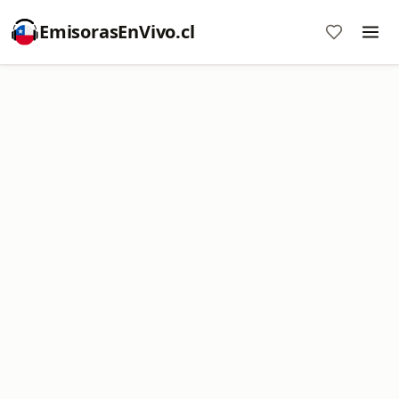
EmisorasEnVivo.cl