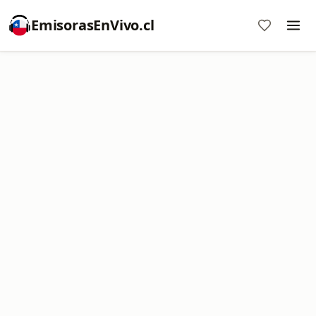
EmisorasEnVivo.cl