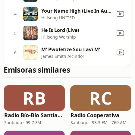
Your Name High (Live In Australia, 2009)
4
Hillsong UNITED
He Is Lord (Live)
5
Hillsong Worship
M' Pwofetize Sou Lavi M'
6
James Smith Alcindor
Emisoras similares
RB
RC
Radio Bío-Bío Santiago 99.7
Radio Cooperativa
Santiago · 99.7 FM
Santiago · 93.3 FM - 760 AM