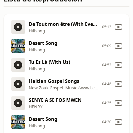
De Tout mon être (With Everything)
05:13
Hillsong
Desert Song
05:09
Hillsong
Tu Es Là (With Us)
04:52
Hillsong
Haitian Gospel Songs
04:48
New Zouk GospeL Music (www.LevanjiLmizik_com) Emmanuel Douyon
SENYE A SE FOS MWEN
04:25
HENRY
Desert Song
04:20
Hillsong