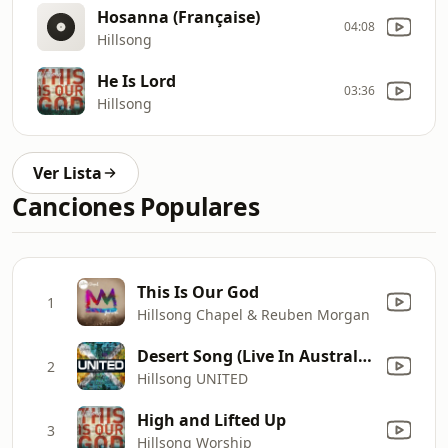
Hosanna (Française)
04:08
Hillsong
He Is Lord
03:36
Hillsong
Ver Lista
Canciones Populares
This Is Our God
1
Hillsong Chapel & Reuben Morgan
Desert Song (Live In Australia, 2009)
2
Hillsong UNITED
High and Lifted Up
3
Hillsong Worship