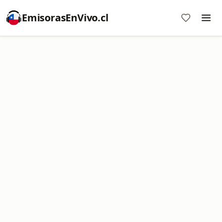
EmisorasEnVivo.cl