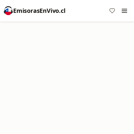
EmisorasEnVivo.cl