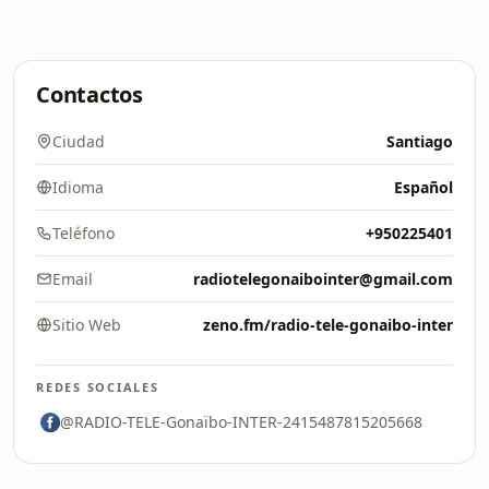
Contactos
Ciudad
Santiago
Idioma
Español
Teléfono
+950225401
Email
radiotelegonaibointer@gmail.com
Sitio Web
zeno.fm/radio-tele-gonaibo-inter
REDES SOCIALES
@RADIO-TELE-Gonaïbo-INTER-2415487815205668