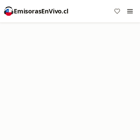
EmisorasEnVivo.cl