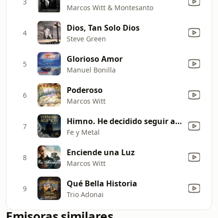
3
Marcos Witt & Montesanto
Dios, Tan Solo Dios
4
Steve Green
Glorioso Amor
5
Manuel Bonilla
Poderoso
6
Marcos Witt
Himno. He decidido seguir a Cristo
7
Fe y Metal
Enciende una Luz
8
Marcos Witt
Qué Bella Historia
9
Trio Adonai
Emisoras similares