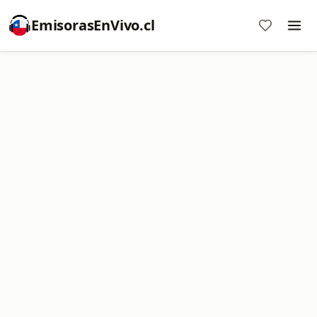
EmisorasEnVivo.cl