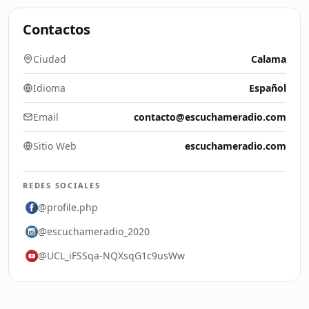
Contactos
Ciudad
Calama
Idioma
Español
Email
contacto@escuchameradio.com
Sitio Web
escuchameradio.com
REDES SOCIALES
@profile.php
@escuchameradio_2020
@UCL_iFSSqa-NQXsqG1c9usWw