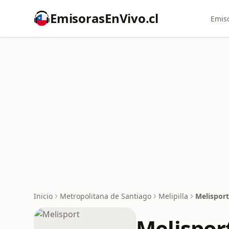
EmisorasEnVivo.cl
Emiso
Inicio
Metropolitana de Santiago
Melipilla
Melisport
Melispor