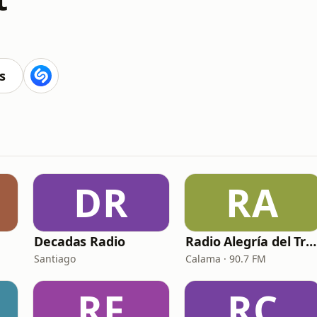
s
DR
RA
Decadas Radio
Radio Alegría del Transporte
Santiago
Calama · 90.7 FM
RF
RC