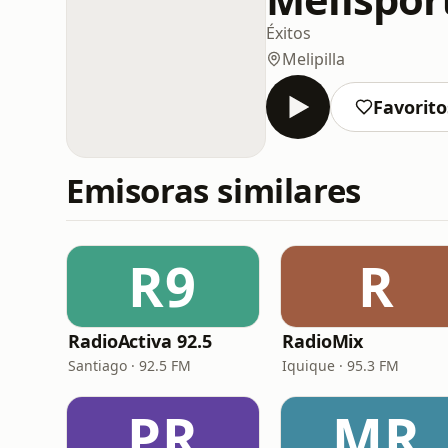
Éxitos
Melipilla
Favorito
Emisoras similares
R9
R
RadioActiva 92.5
RadioMix
Santiago · 92.5 FM
Iquique · 95.3 FM
PR
MR