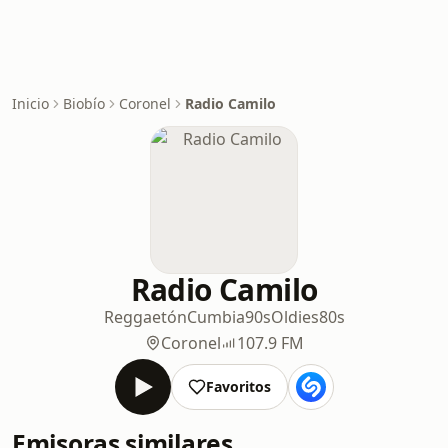
Inicio
Biobío
Coronel
Radio Camilo
Radio Camilo
Reggaetón
Cumbia
90s
Oldies
80s
Coronel
107.9 FM
Favoritos
Emisoras similares