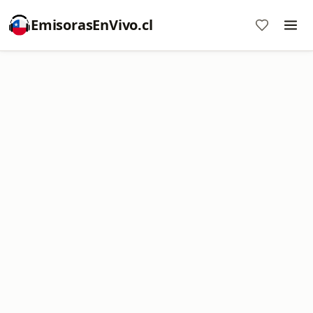
EmisorasEnVivo.cl