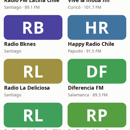
Radio FM Latina Chile
Vive la moda fm
Santiago · 89.1 FM
Curicó · 101.7 FM
RB
HR
Radio Bknes
Happy Radio Chile
Santiago
Papudo · 91.5 FM
RL
DF
Radio La Deliciosa
Diferencia FM
Santiago
Salamanca · 89.3 FM
RL
RP