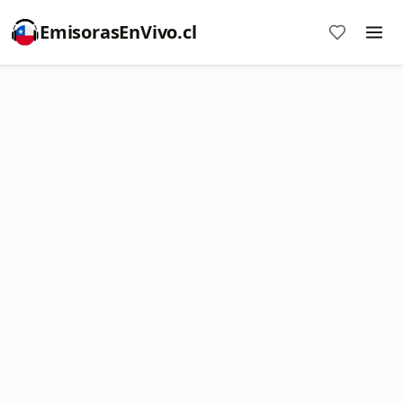
EmisorasEnVivo.cl