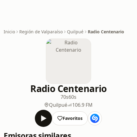
Inicio
Región de Valparaíso
Quilpué
Radio Centenario
Radio Centenario
70s
60s
Quilpué
106.9 FM
Favoritos
Emisoras similares