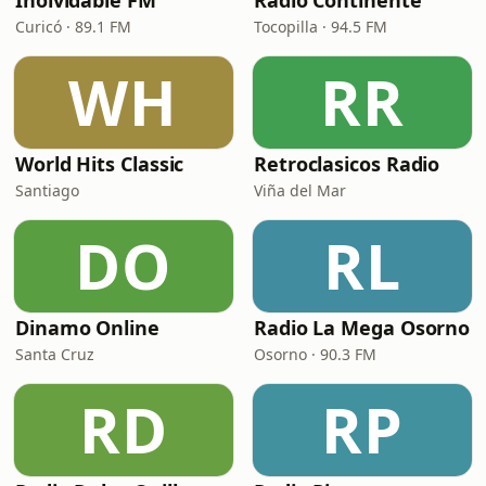
Inolvidable FM
Radio Continente
Curicó · 89.1 FM
Tocopilla · 94.5 FM
WH
RR
World Hits Classic
Retroclasicos Radio
Santiago
Viña del Mar
DO
RL
Dinamo Online
Radio La Mega Osorno
Santa Cruz
Osorno · 90.3 FM
RD
RP