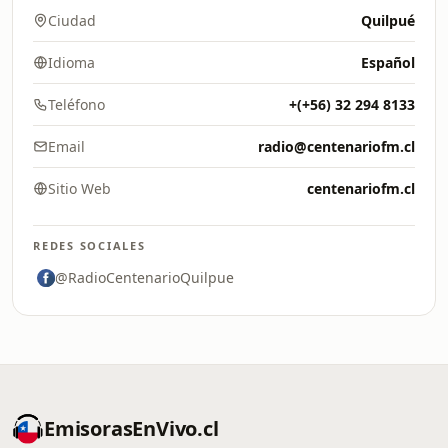
Ciudad
Quilpué
Idioma
Español
Teléfono
+(+56) 32 294 8133
Email
radio@centenariofm.cl
Sitio Web
centenariofm.cl
REDES SOCIALES
@RadioCentenarioQuilpue
EmisorasEnVivo.cl