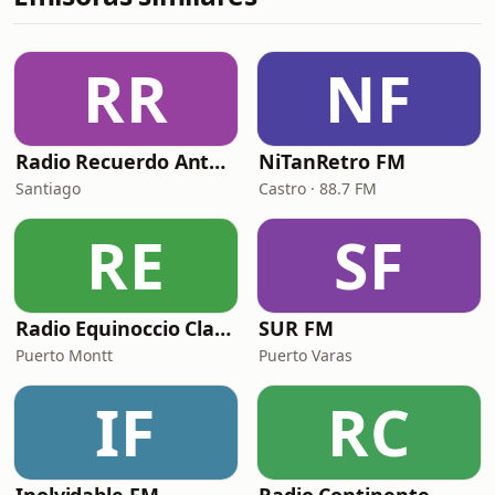
RR
NF
Radio Recuerdo Antaño
NiTanRetro FM
Santiago
Castro · 88.7 FM
RE
SF
Radio Equinoccio Classic Pop Music
SUR FM
Puerto Montt
Puerto Varas
IF
RC