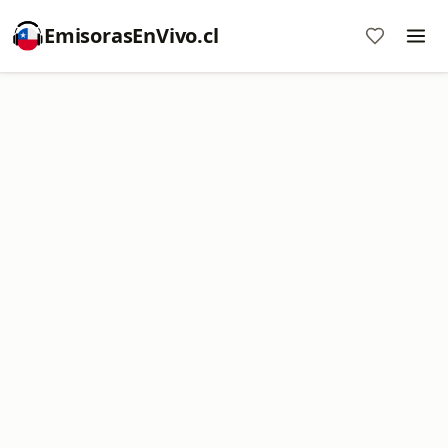
EmisorasEnVivo.cl