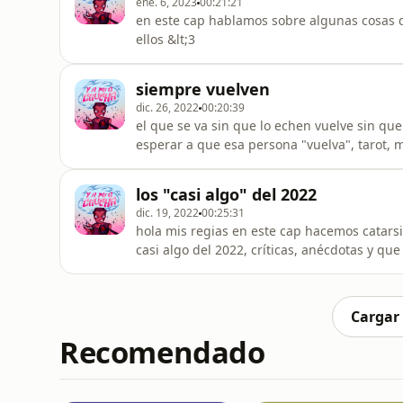
ene. 6, 2023
00:21:21
en este cap hablamos sobre algunas cosas d
ellos &lt;3
siempre vuelven
dic. 26, 2022
00:20:39
el que se va sin que lo echen vuelve sin qu
esperar a que esa persona "vuelva", tarot, m
los "casi algo" del 2022
dic. 19, 2022
00:25:31
hola mis regias en este cap hacemos catarsis
casi algo del 2022, críticas, anécdotas y q
lograron oficializarse ni concretarse bien es
Cargar
Recomendado