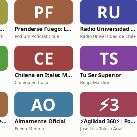
PF
RU
 de Cero: Conociendo la gestión de proyectos
Prenderse Fuego: Las Voces de Pedro Lemebel
Radio Universidad de Chile
Leonardo Jose Nuñez Gomez
Podium Podcast Chile
Radio Universidad de Chile
CE
TS
Chilena en Italia: Masa & Amore
Tu Ser Superior
Chilena en Italia
Benja Mardini
AO
⚡3
Comunicación, Inteligencia Artificial y Sociedad
Almamente Oficial
⚡️Agilidad 360⚡️| Podcast de Agilidad, Liderazgo Ágil y Gestión de Proyectos.
Eileen Medina
José Luis Tolosa Arias