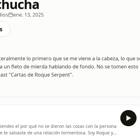
 chucha
dios
ene. 13, 2025
s
iteralmente lo primero que se me viene a la cabeza, lo que s
r a un fleto de mierda hablando de fondo. No se tomen esto
cast "Cartas de Roque Serpent".
endes el por qué no se dieron las cosas con la persona
e te salvaste de una relación tormentosa. Soy Roque y
 FOMO, teorías personales y anécdotas donde me he