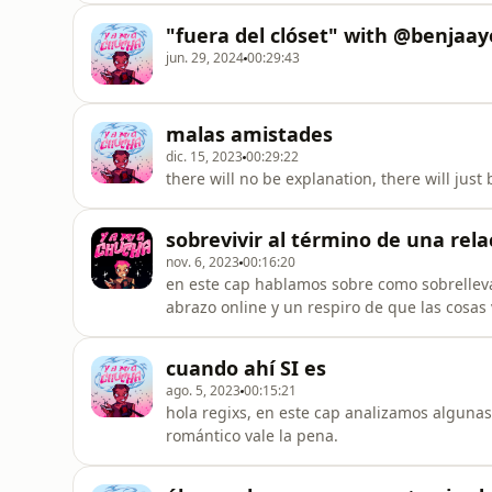
salvado de literalmente casi morir. ¡Te espe
"fuera del clóset" with @benjaay
jun. 29, 2024
00:29:43
malas amistades
dic. 15, 2023
00:29:22
there will no be explanation, there will just
sobrevivir al término de una rela
nov. 6, 2023
00:16:20
en este cap hablamos sobre como sobrelleva
abrazo online y un respiro de que las cosas
cuando ahí SI es
ago. 5, 2023
00:15:21
hola regixs, en este cap analizamos algunas
romántico vale la pena.