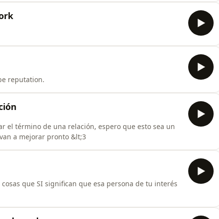
ro con un té listo para un nuevo cap!
ork
 be reputation.
ción
r el término de una relación, espero que esto sea un
 van a mejorar pronto &lt;3
 cosas que SI significan que esa persona de tu interés