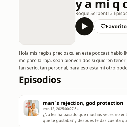
y a mi q
Roque Serpent
13 Episo
Favorito
Hola mis regixs preciosxs, en este podcast hablo l
me pare la raja, sean bienvenidos si quieren tene
tan serio, tan personal, para eso esta mi otro pod
Episodios
man´s rejection, god protection
ene. 13, 2025
00:27:54
¿No les ha pasado que muchas veces no enti
que te gustaba? y después te das cuenta qu
en este capítulo hablamos sin filtro sobre