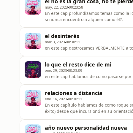
él no es la gran cosa, no te pierd
may. 22, 2023
00:23:58
En este cap profundizamos temas como la i
si nunca encuentro a alguien como él?.
el desinterés
mar. 3, 2023
00:30:11
en este cap destrozamos VERBALMENTE a tod
lo que el resto dice de mi
ene. 29, 2023
00:23:09
en este cap hablamos de como pasarse por la 
relaciones a distancia
ene. 16, 2023
00:30:11
En este capítulo hablamos de como roque ser
éxito) desde que incursionó en su orientaci
manera en que él percibe las cosas.
año nuevo personalidad nueva