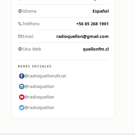
Idioma
Español
Teléfono
+56 65 268 1901
Email
radioquellon@gmail.com
Sitio Web
quellonfm.cl
REDES SOCIALES
@radioquellonoficial
@radioquellon
@radioquellon
@radioquellon