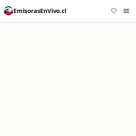
EmisorasEnVivo.cl