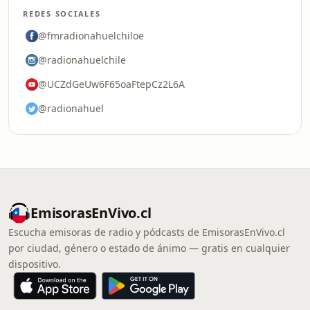
REDES SOCIALES
@fmradionahuelchiloe
@radionahuelchile
@UCZdGeUw6F65oaFtepCz2L6A
@radionahuel
EmisorasEnVivo.cl
Escucha emisoras de radio y pódcasts de EmisorasEnVivo.cl
por ciudad, género o estado de ánimo — gratis en cualquier
dispositivo.