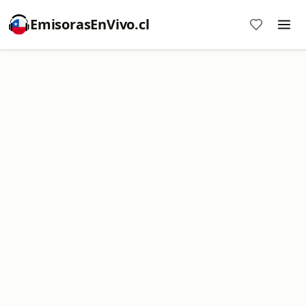
EmisorasEnVivo.cl