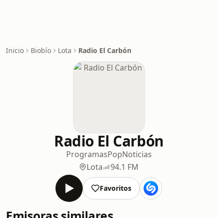
Inicio
Biobío
Lota
Radio El Carbón
Radio El Carbón
Programas
Pop
Noticias
Lota
94.1 FM
Favoritos
Emisoras similares