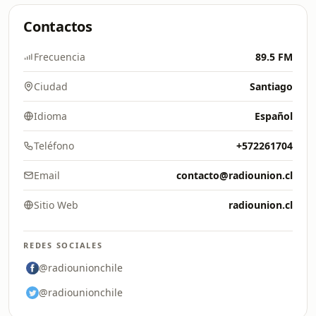
Contactos
Frecuencia
89.5 FM
Ciudad
Santiago
Idioma
Español
Teléfono
+572261704
Email
contacto@radiounion.cl
Sitio Web
radiounion.cl
REDES SOCIALES
@radiounionchile
@radiounionchile