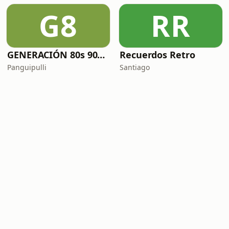
G8
RR
GENERACIÓN 80s 90s Neltume Chile Radio
Recuerdos Retro
Panguipulli
Santiago