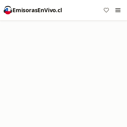
EmisorasEnVivo.cl