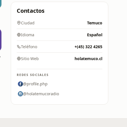
Contactos
Ciudad
Temuco
Idioma
Español
Teléfono
+(45) 322 4265
 Mar
Sitio Web
holatemuco.cl
REDES SOCIALES
@profile.php
@holatemucoradio