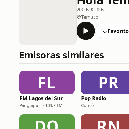
2000s
90s
80s
Temuco
Favorito
Emisoras similares
FL
PR
FM Lagos del Sur
Pop Radio
Panguipulli · 103.7 FM
Curicó
DO
RN