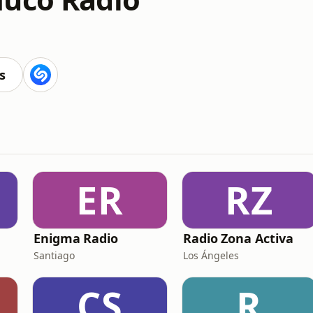
s
ER
RZ
Enigma Radio
Radio Zona Activa
Santiago
Los Ángeles
CS
R