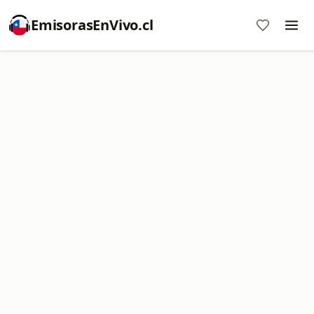
EmisorasEnVivo.cl