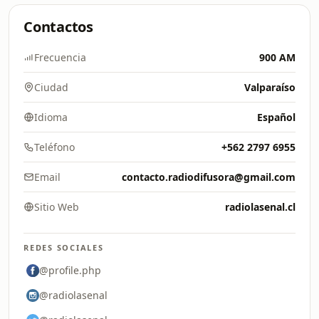
Contactos
Frecuencia
900 AM
Ciudad
Valparaíso
Idioma
Español
Teléfono
+562 2797 6955
Email
contacto.radiodifusora@gmail.com
Sitio Web
radiolasenal.cl
REDES SOCIALES
@profile.php
@radiolasenal