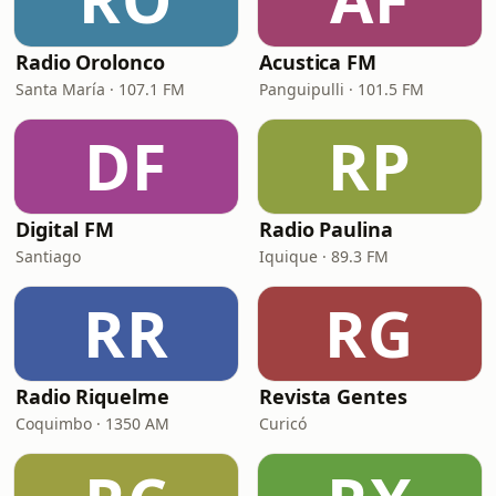
Radio Orolonco
Acustica FM
Santa María · 107.1 FM
Panguipulli · 101.5 FM
DF
RP
Digital FM
Radio Paulina
Santiago
Iquique · 89.3 FM
RR
RG
Radio Riquelme
Revista Gentes
Coquimbo · 1350 AM
Curicó