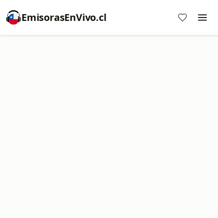
EmisorasEnVivo.cl