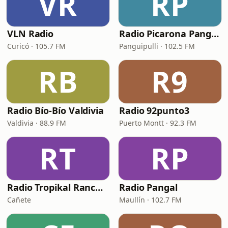
VR
RP
VLN Radio
Radio Picarona Panguipulli
Curicó · 105.7 FM
Panguipulli · 102.5 FM
RB
R9
Radio Bío-Bío Valdivia
Radio 92punto3
Valdivia · 88.9 FM
Puerto Montt · 92.3 FM
RT
RP
Radio Tropikal Rancheras
Radio Pangal
Cañete
Maullín · 102.7 FM