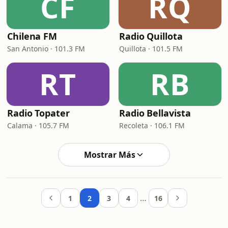
CF
RQ
Chilena FM
Radio Quillota
San Antonio · 101.3 FM
Quillota · 101.5 FM
RT
RB
Radio Topater
Radio Bellavista
Calama · 105.7 FM
Recoleta · 106.1 FM
Mostrar Más
…
1
2
3
4
16