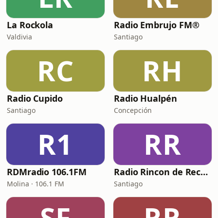
La Rockola
Radio Embrujo FM®
Valdivia
Santiago
RC
RH
Radio Cupido
Radio Hualpén
Santiago
Concepción
R1
RR
RDMradio 106.1FM
Radio Rincon de Recuerdos
Molina · 106.1 FM
Santiago
SF
RR