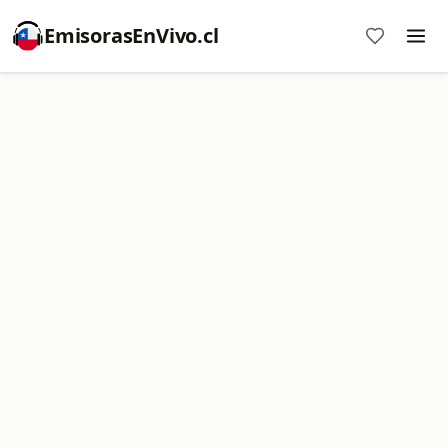
EmisorasEnVivo.cl