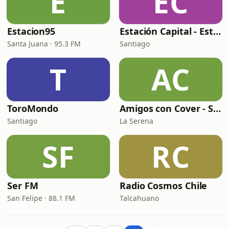
E
EC
Estacion95
Estación Capital - Estación 90s
Santa Juana · 95.3 FM
Santiago
T
AC
ToroMondo
Amigos con Cover - Señal Fiesta
Santiago
La Serena
SF
RC
Ser FM
Radio Cosmos Chile
San Felipe · 88.1 FM
Talcahuano