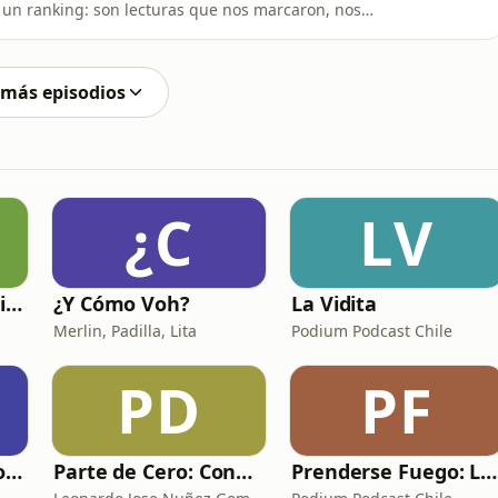
es un ranking: son lecturas que nos marcaron, nos
mbiaron hábitos.Desde filosofía moral y productividad,
storia y física del tiempo.PedroHow to Be Perfect de
 más episodios
¿C
LV
Estudiando Su Escritura
¿Y Cómo Voh?
La Vidita
Merlin, Padilla, Lita
Podium Podcast Chile
PD
PF
Ciencia de Datos con Jocelyn Dunstan
Parte de Cero: Conociendo la gestión de proyectos
Prenderse Fuego: Las Voces de Pedro Lemebel