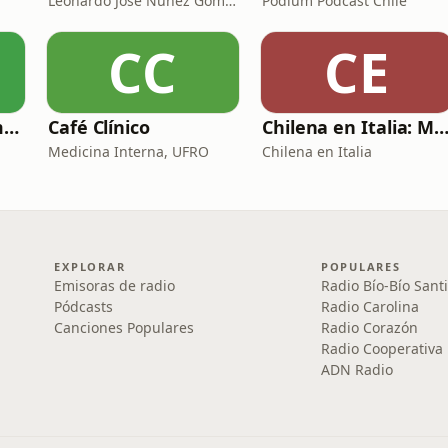
Leonardo Jose Nuñez Gomez
Podium Podcast Chile
CC
CE
Podcast Bajo el Umbral
Café Clínico
Chilena en Italia: Masa & Am
Medicina Interna, UFRO
Chilena en Italia
EXPLORAR
POPULARES
Emisoras de radio
Radio Bío-Bío Sant
Pódcasts
Radio Carolina
Canciones Populares
Radio Corazón
Radio Cooperativa
ADN Radio