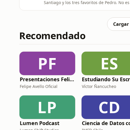
Santiago y los tres favoritos de Pedro. No 
hicieron pensar y, en algunos casos, nos ca
hasta longevidad, pensamiento sistémico, hi
Michael SchurSlow
Cargar
Recomendado
PF
ES
Presentaciones Felipe Avello
Felipe Avello Oficial
Víctor Ñancucheo
LP
CD
Lumen Podcast