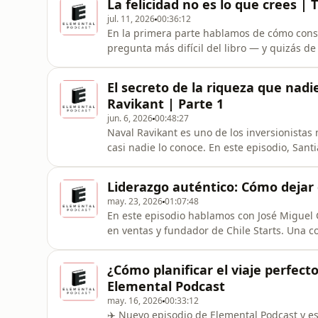
La felicidad no es lo que crees |
original en un
jul. 11, 2026
00:36:12
En la primera parte hablamos de cómo const
pregunta más difícil del libro — y quizás de
una respuesta que va completamente en con
ayudarnos?, ¿Quieres donar? Ingresa a htt
El secreto de la riqueza que nadi
página|: http://www.elementalpodcast.cl/
Ravikant | Parte 1
jun. 6, 2026
00:48:27
Naval Ravikant es uno de los inversionistas 
casi nadie lo conoce. En este episodio, Sa
Ravikant, un compendio de ideas, entrevist
brillantes del mundo emprendedor.😃 📖 ¿Q
Liderazgo auténtico: Cómo dejar 
https://www.patreon.com/elementalpo
may. 23, 2026
01:07:48
En este episodio hablamos con José Miguel G
en ventas y fundador de Chile Starts. Una 
profesionales llegan a posiciones de lideraz
autoconocimiento es la clave para cambiar 
¿Cómo planificar el viaje perfect
a https://www.patreon.
Elemental Podcast
may. 16, 2026
00:33:12
✈️ Nuevo episodio de Elemental Podcast y es