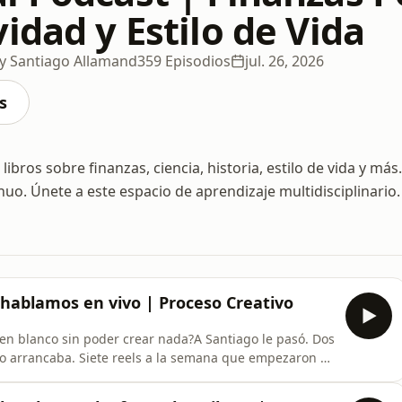
idad y Estilo de Vida
y Santiago Allamand
359 Episodios
jul. 26, 2026
s
ibros sobre finanzas, ciencia, historia, estilo de vida y más.
nuo. Únete a este espacio de aprendizaje multidisciplinario.
hablamos en vivo | Proceso Creativo
 en blanco sin poder crear nada?A Santiago le pasó. Dos
o arrancaba. Siete reels a la semana que empezaron a
ste episodio no resumimos ningún libro — simplemente
eso creativo: el bloqueo, el volumen, la presión de ser