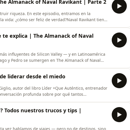
 The Almanack of Naval Ravikant | Parte 2
ruir riqueza. En este episodio, entramos en la
 la vida: ¿cómo ser feliz de verdad?Naval Ravikant tiene
tra de lo que nos enseñaron.😃 📖 ¿Quieres
ps://www.patreon.com/elementalpodcast🌐|Nuestra
e te explica | The Almanack of Naval
más influyentes de Silicon Valley — y en Latinoamérica
ntiago y Pedro se sumergen en The Almanack of Naval
as y reflexiones de uno de los pensadores más
uieres ayudarnos?, ¿Quieres donar? Ingresa a
de liderar desde el miedo
iglio, autor del libro Líder +Que Auténtico, entrenador
conversación profunda sobre por qué tantos
go sin las herramientas para ejercerlo bien, y cómo el
eso.😃 📖 ¿Quieres ayudarnos?, ¿Quieres donar? Ingresa
o? Todos nuestros trucos y tips |
ta vez hablamos de viajes — pero no de destinos, sino