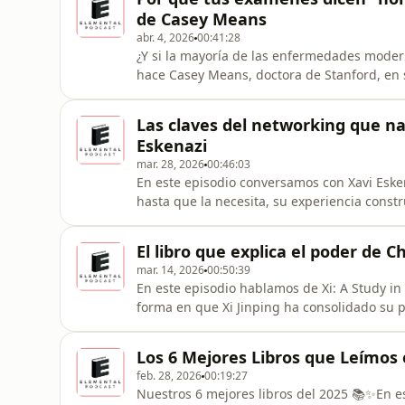
https://www.patreon.com/elementalpod
de Casey Means
abr. 4, 2026
00:41:28
¿Y si la mayoría de las enfermedades moder
hace Casey Means, doctora de Stanford, en 
salud metabólica: cómo tus células procesa
lo que creías, y qué tiene que ver tu desayu
Las claves del networking que na
tantos.😃 📖 ¿Quieres
Eskenazi
mar. 28, 2026
00:46:03
En este episodio conversamos con Xavi Eskena
hasta que la necesita, su experiencia cons
de generar conexiones reales en un mundo 
proyecto de networking Ampliando Círculos
El libro que explica el poder de C
de contactos y por qué el
mar. 14, 2026
00:50:39
En este episodio hablamos de Xi: A Study in P
forma en que Xi Jinping ha consolidado su
realmente el poder en el país, el rol del Pa
y por qué entender a Xi es clave para entend
Los 6 Mejores Libros que Leímos 
ayudarnos?, ¿Quieres don
feb. 28, 2026
00:19:27
Nuestros 6 mejores libros del 2025 📚✨En es