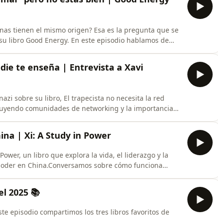
nas tienen el mismo origen? Esa es la pregunta que se
su libro Good Energy. En este episodio hablamos de
n los alimentos, por qué la mitocondria importa más de
no de chocapic con cómo te sientes hoy a los 30 y
die te enseña | Entrevista a Xavi
zi sobre su libro, El trapecista no necesita la red
truyendo comunidades de networking y la importancia
cada vez más digital.Hablamos sobre cómo nació su
, el impacto que puede tener construir una buena red
hina | Xi: A Study in Power
ower, un libro que explora la vida, el liderazgo y la
 poder en China.Conversamos sobre cómo funciona
rtido Comunista, la influencia económica global de China
er la política mundial actual.😃 📖 ¿Quieres
el 2025 📚
te episodio compartimos los tres libros favoritos de