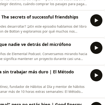
elegir destino, cuándo comprar los pasajes para pagar
r tu itinerario sin tomar un tour de 60 personas, y la
ificar viajes.😃 📖 ¿Quieres ayudarnos?, ¿Quieres
 The secrets of successful friendships
edes desarrollar? 🤝En este episodio hablamos del libro
lain de Botton y exploramos por qué muchos nos
dos que nunca, cómo se forjan las amistades reales
iles), y qué enemigos invisibles pueden estar afectando
que nadie ve detrás del micrófono
 años de Elemental Podcast. Conversamos mirando hacia
ue significa mantener un proyecto durante casi una
ciles del camino, de cómo fue evolucionando el
acias a todos los que llevan años escuchando. Este
 sin trabajar más duro | El Método
ínez, fundador de Hábitos al Día y mentor de hábitos
ganar más de 10 horas extras semanales: El Método
 suficiente tiempo y que trabajas más de lo que
¿Quieres ayudarnos?, ¿Quieres donar? Ingresa a
mal" pero no estás bien | Good Energy