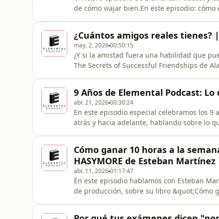
de cómo viajar bien.En este episodio: cómo 
la mitad, qué SIMs funcionan, cómo organiza
app gratuita que te cambia la vida para plan
¿Cuántos amigos reales tienes? |
donar? Ingresa a
may. 2, 2026
00:50:15
¿Y si la amistad fuera una habilidad que pu
The Secrets of Successful Friendships de A
sentimos solos aunque estemos más conecta
(pista: tiene que ver con los momentos difíc
9 Años de Elemental Podcast: Lo 
tus relaciones sin qu
abr. 21, 2026
00:30:24
En este episodio especial celebramos los 9
atrás y hacia adelante, hablando sobre lo q
década. Hablamos de los momentos más difí
formato, los sets, el audio y la dinámica.Gr
Cómo ganar 10 horas a la semana
episodio es para ustedes. 🍍
HASYMORE de Esteban Martínez
abr. 11, 2026
01:17:47
En este episodio hablamos con Esteban Mart
de producción, sobre su libro &quot;Cómo 
HASYMORE&quot;.Si sientes que nunca tienes
deberías, este episodio es para ti. ⏳😃 📖 
Por qué tus exámenes dicen "nor