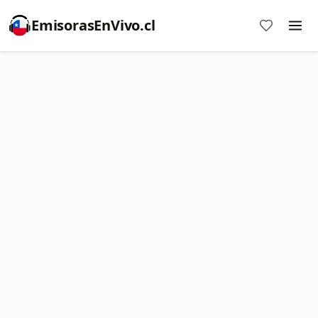
EmisorasEnVivo.cl