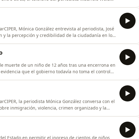
aremos sobre el complejo escenario económico del país,
ntra el exministro Grau, del informe de la Contraloría
arCIPER, Mónica González entrevista al periodista, José
 y la percepción y credibilidad de la ciudadanía en los
o
le muerte de un niño de 12 años tras una encerrona en
evidencia que el gobierno todavía no toma el control
mos el informe final de la Contraloría sobre los niños
tra el exministro Arrau y del fallo del Tribunal
arCIPER, la periodista Mónica González conversa con el
obre inmigración, violencia, crimen organizado y la
una.
 del Estado en permitir el ingreso de cientos de niños