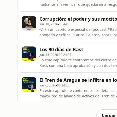
haitianos sin verificar que quedaran a resg
hablaremos sobre los indemnizados VIP en e
proyecto de Sala Cuna Universal, de la baja
Corrupción: el poder y sus mocit
Central, y de los 56 j
jun. 18, 2026
00:44:55
🎧 En un capítulo especial del podcast #Rad
abogado y exfiscal, Carlos Gajardo, sobre lo
pendientes para poder combatirla.Créditos f
Los 90 días de Kast
jun. 13, 2026
00:24:37
En este capítulo te contaremos del cierre de
Kast, con una baja aprobación y con dos te
sus promesas de campaña. También hablarem
2024 de las operaciones bancarias sospecho
El Tren de Aragua se infiltra en l
Aragua, del cobro a los d
jun. 6, 2026
00:24:33
En este capítulo te contaremos los detalles
mayor red de lavado de activos del Tren de
ejecutivo bancario. El grupo logró lavar ce
parlamentarios que viajaron fuera del país 
presentó en el Se
Cargar