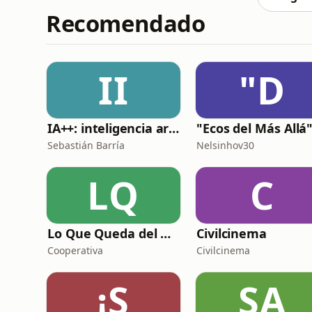
Recomendado
II
"D
IA++: inteligencia artificial para programadores
Sebastián Barría
Nelsinhov30
LQ
C
Lo Que Queda del Día
Civilcinema
Cooperativa
Civilcinema
¡S
SA