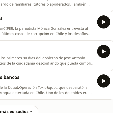
uardo de familiares, tutores o apoderados. También,
l Congreso, de las indicaciones del gobierno al
 en la proyección de crecimiento que hizo el Banco
os
arCIPER, la periodista Mónica González entrevista al
s últimos casos de corrupción en Chile y los desafíos
otografía Carlos Gajardo: https://www.headshots.cl/
 los primeros 90 días del gobierno de José Antonio
rcios de la ciudadanía desconfiando que pueda cumplir
os de que la Fiscalía Nacional fue alertada desde
sas de personas y sociedades vinculadas al Tren de
os bancos
 de la &quot;Operación Tokio&quot; que desbarató la
 Aragua detectada en Chile. Uno de los detenidos era un
rca de $78 mil millones. Además, te contaremos de los
en su semana distrital, del Plan de Seguridad que
 más episodios