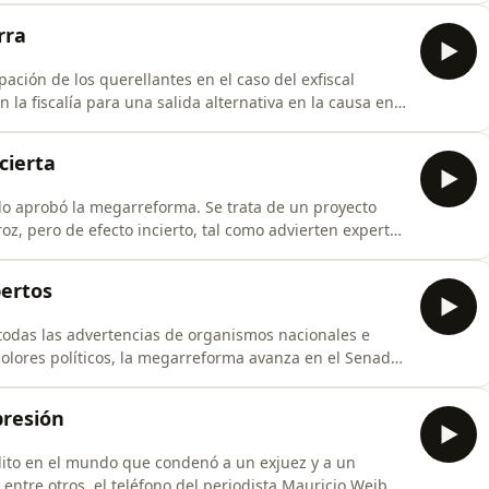
de que sean públicos cuando los tratos son con gente
rra
ación de los querellantes en el caso del exfiscal
 la fiscalía para una salida alternativa en la causa en
silla y Andrés Chadwick. Además, hablaremos de la
velaciones sobre el empresario que ofreció financiar la
cierta
do aprobó la megarreforma. Se trata de un proyecto
oz, pero de efecto incierto, tal como advierten expertos
ambién, hablaremos del fin de una banda que fabricaba
modificación de la jornada laboral, del proyecto que
pertos
todas las advertencias de organismos nacionales e
 colores políticos, la megarreforma avanza en el Senado
ma semana. También, hablaremos sobre los nuevos
al fisco en contra del senador Miguel Ángel Calisto, de
presión
édito en el mundo que condenó a un exjuez y a un
, entre otros, el teléfono del periodista Mauricio Weibel,