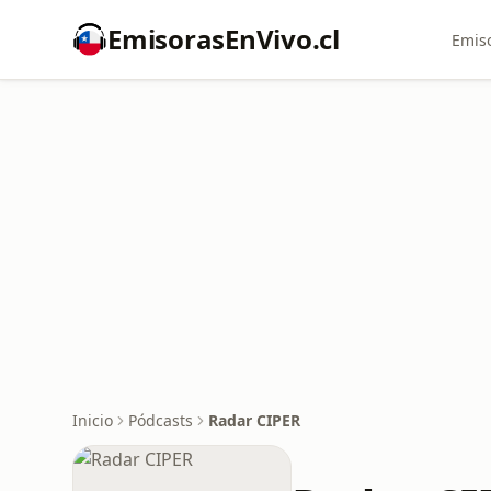
EmisorasEnVivo.cl
Emiso
Inicio
Pódcasts
Radar CIPER