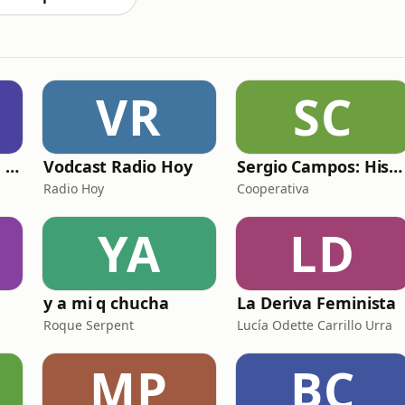
VR
SC
"Ecos del Más Allá" Historias Paranormales de Chile, Latinoamérica y el mundo en 3 minutos
Vodcast Radio Hoy
Sergio Campos: Historias de radio
Radio Hoy
Cooperativa
YA
LD
y a mi q chucha
La Deriva Feminista
Roque Serpent
Lucía Odette Carrillo Urra
MP
BC