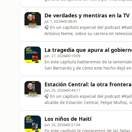
que hoy trabaja en CIPER. También, te cont
del rechazo a la acusación constitucional co
De verdades y mentiras en la TV
sobre la
jul. 1, 2026
00:48:45
🎧 En un capítulo especial del podcast #Rad
Antonio Neme, sobre su carrera en televisión
matinales
La tragedia que apura al gobiern
jun. 27, 2026
00:19:09
En este capítulo hablaremos de la lamentab
San Bernardo y de cómo este hecho dejó en 
de la seguridad pública. También, comentare
haitianos, de la acusación constitucional con
Estación Central: la otra frontera
Constitucional qu
jun. 25, 2026
00:44:17
🎧 En un capítulo especial del podcast #Rad
alcalde de Estación Central, Felipe Muñoz, s
vulnerabilidad de los habitantes de su com
Los niños de Haití
jun. 20, 2026
00:21:04
En este capítulo te contaremos de las fallas