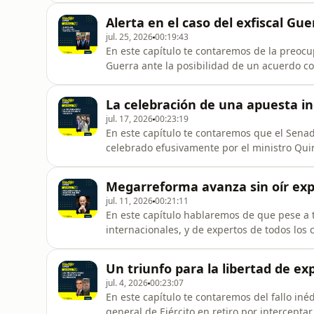
debiera al menos discutirse la pertinencia 
Alerta en el caso del exfiscal Gue
cercana a autorida
jul. 25, 2026
00:19:43
En este capítulo te contaremos de la preocup
Guerra ante la posibilidad de un acuerdo con
la que también están imputados Luis Hermo
entrevista de la exministra Sedini, de las re
La celebración de una apuesta in
campaña de la
jul. 17, 2026
00:23:19
En este capítulo te contaremos que el Sena
celebrado efusivamente por el ministro Quir
e instituciones nacionales y extranjeras. T
armas con impresoras 3D, sobre la eventual 
Megarreforma avanza sin oír ex
obligaría a es
jul. 11, 2026
00:21:11
En este capítulo hablaremos de que pese a 
internacionales, y de expertos de todos los
y es muy probable que se apruebe la próxi
antecedentes en la investigación por fraude 
Un triunfo para la libertad de ex
la compleja situació
jul. 4, 2026
00:23:07
En este capítulo te contaremos del fallo in
general de Ejército en retiro por interceptar