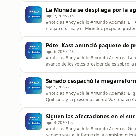
La Moneda se despliega por la a
ago. 7, 2026
218
#noticias #hoy #chile #mundo Además: El TC
megarreforma y el Mineduc propone posterg
Pdte. Kast anunció paquete de pr
ago. 6, 2026
248
#noticias #hoy #chile #mundo Además: La po
avance de los vetos presidenciales sobre l
Senado despachó la megarreforma
ago. 5, 2026
293
#noticias #hoy #chile #mundo Además: El gi
Quilicura y la presentación de Vozinha en C
Siguen las afectaciones en el sur 
ago. 4, 2026
192
#noticias #hoy #chile #mundo Además: Gobie
Senado vota el informe de la comisión mixt