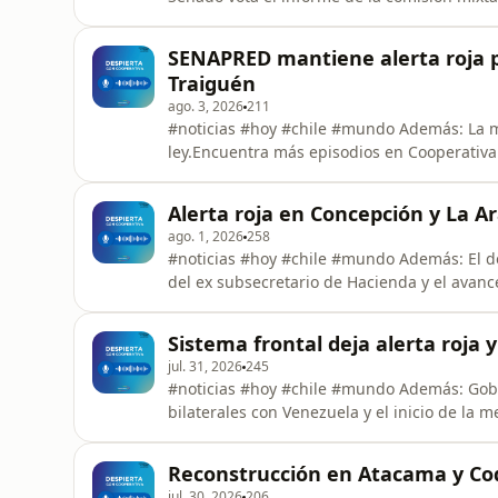
SENAPRED mantiene alerta roja p
Traiguén
ago. 3, 2026
211
#noticias #hoy #chile #mundo Además: La m
ley.Encuentra más episodios en Cooperativa
Alerta roja en Concepción y La Ar
ago. 1, 2026
258
#noticias #hoy #chile #mundo Además: El d
del ex subsecretario de Hacienda y el avanc
Cooperativapodcast.cl
Sistema frontal deja alerta roja
jul. 31, 2026
245
#noticias #hoy #chile #mundo Además: Gobi
bilaterales con Venezuela y el inicio de la
episodios en Cooperativapodcast.cl
Reconstrucción en Atacama y Co
jul. 30, 2026
206