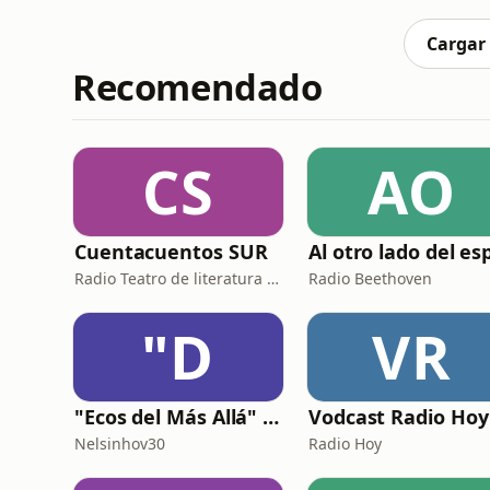
Cargar
Recomendado
CS
AO
Cuentacuentos SUR
Radio Teatro de literatura Infantil
Radio Beethoven
"D
VR
"Ecos del Más Allá" Historias Paranormales de Chile, Latinoamérica y el mundo en 3 minutos
Vodcast Radio Hoy
Nelsinhov30
Radio Hoy