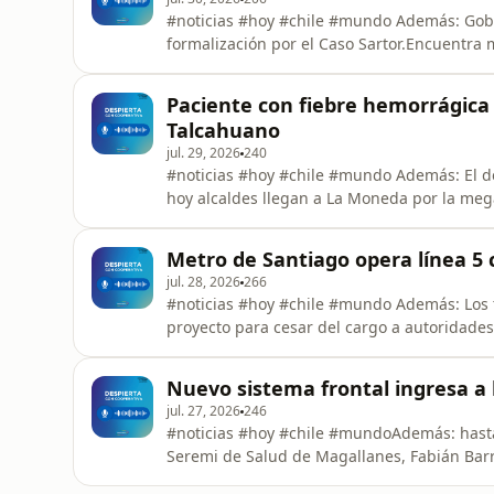
#noticias #hoy #chile #mundo Además: Gobie
formalización por el Caso Sartor.Encuentra 
Paciente con fiebre hemorrágica 
Talcahuano
jul. 29, 2026
240
#noticias #hoy #chile #mundo Además: El dec
hoy alcaldes llegan a La Moneda por la me
Cooperativapodcast.cl
Metro de Santiago opera línea 5 c
jul. 28, 2026
266
#noticias #hoy #chile #mundo Además: Los t
proyecto para cesar del cargo a autoridad
Cooperativapodcast.cl
Nuevo sistema frontal ingresa a 
jul. 27, 2026
246
#noticias #hoy #chile #mundoAdemás: hasta 
Seremi de Salud de Magallanes, Fabián Barr
sexual.Encuentra más episodios en Coopera