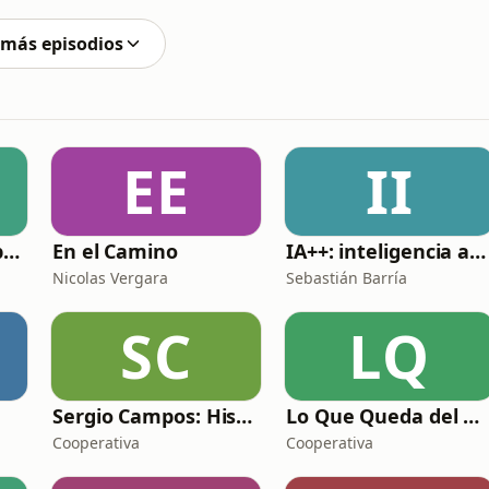
 más episodios
EE
II
Al otro lado del espejo - Beethoven FM
En el Camino
IA++: inteligencia artificial para programadores
Nicolas Vergara
Sebastián Barría
SC
LQ
Sergio Campos: Historias de radio
Lo Que Queda del Día
Cooperativa
Cooperativa