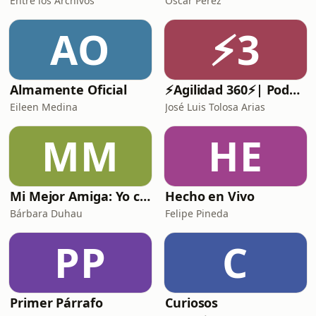
Entre los Archivos
Oscar Pérez
AO
⚡3
Almamente Oficial
⚡️Agilidad 360⚡️| Podcast de Agilidad, Liderazgo Ágil y Gestión de Proyectos.
Eileen Medina
José Luis Tolosa Arias
MM
HE
Mi Mejor Amiga: Yo con Bárbara Duhau
Hecho en Vivo
Bárbara Duhau
Felipe Pineda
PP
C
Primer Párrafo
Curiosos