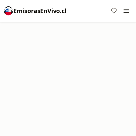
EmisorasEnVivo.cl