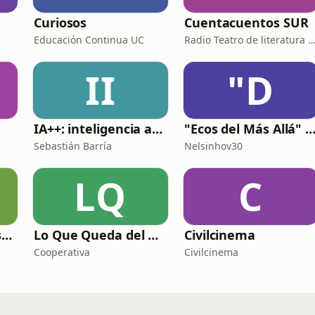
Curiosos
Cuentacuentos SUR
Educación Continua UC
Radio Teatro de literatura Infa
II
"D
IA++: inteligencia artificial para programadores
"Ecos del Más Allá" Historias Paranormales de Chile, Latinoamérica y el mundo en 3
Sebastián Barría
Nelsinhov30
LQ
C
Sergio Campos: Historias de radio
Lo Que Queda del Día
Civilcinema
Cooperativa
Civilcinema