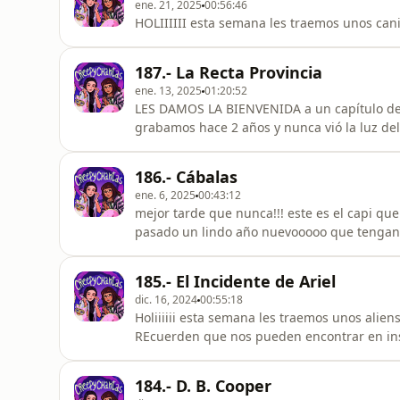
ene. 21, 2025
00:56:46
HOLIIIIII esta semana les traemos unos cani
187.- La Recta Provincia
ene. 13, 2025
01:20:52
LES DAMOS LA BIENVENIDA a un capítulo del pa
grabamos hace 2 años y nunca vió la luz de
provincia no nos ganó, por ahora. ojalá les g
186.- Cábalas
ene. 6, 2025
00:43:12
mejor tarde que nunca!!! este es el capi qu
pasado un lindo año nuevooooo que tengan
185.- El Incidente de Ariel
dic. 16, 2024
00:55:18
Holiiiiii esta semana les traemos unos alie
REcuerden que nos pueden encontrar en in
patreon.com/creepychantas les tkm
184.- D. B. Cooper