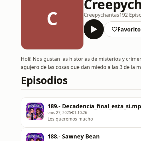
Creepyc
C
Creepychantas
192 Epis
Favorito
Holi! Nos gustan las historias de misterios y crí
agujero de las cosas que dan miedo a las 3 de l
Episodios
189.- Decadencia_final_esta_si.m
ene. 27, 2025
01:10:26
Les queremos mucho
188.- Sawney Bean