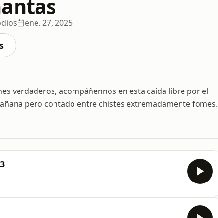
hantas
odios
ene. 27, 2025
s
menes verdaderos, acompáñennos en esta caída libre por el
a mañana pero contado entre chistes extremadamente fomes.
p3