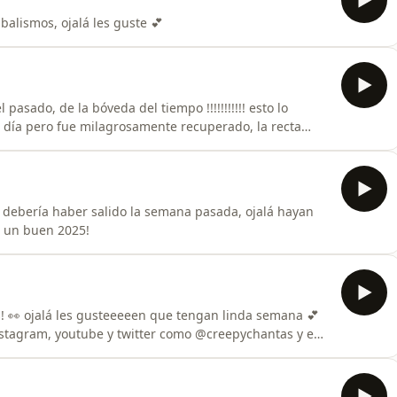
balismos, ojalá les guste 💕
sado, de la bóveda del tiempo !!!!!!!!!!! esto lo
l día pero fue milagrosamente recuperado, la recta
uste!!!! les tkm
e debería haber salido la semana pasada, ojalá hayan
 un buen 2025!
ns! 👀 ojalá les gusteeeeen que tengan linda semana 💕
stagram, youtube y twitter como @creepychantas y en