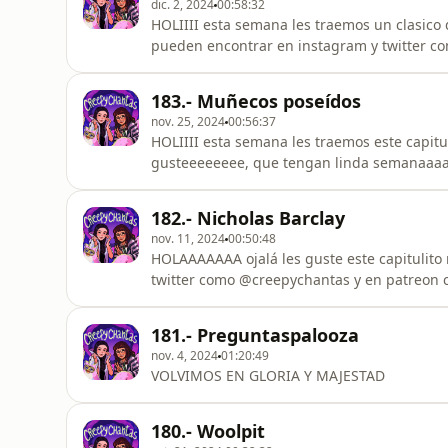
dic. 2, 2024
00:58:32
HOLIIII esta semana les traemos un clasico d
pueden encontrar en instagram y twitter c
que tengan linda semanaaaaaaa 💕 les tkm
183.- Muñecos poseídos
nov. 25, 2024
00:56:37
HOLIIII esta semana les traemos este capitul
gusteeeeeeee, que tengan linda semanaaaa 💕 Recuerden que nos pueden encontrar e
sociales como @creepychantas y en patreon
182.- Nicholas Barclay
nov. 11, 2024
00:50:48
HOLAAAAAAA ojalá les guste este capitulit
twitter como @creepychantas y en patreon
xaooo
181.- Preguntaspalooza
nov. 4, 2024
01:20:49
VOLVIMOS EN GLORIA Y MAJESTAD
180.- Woolpit