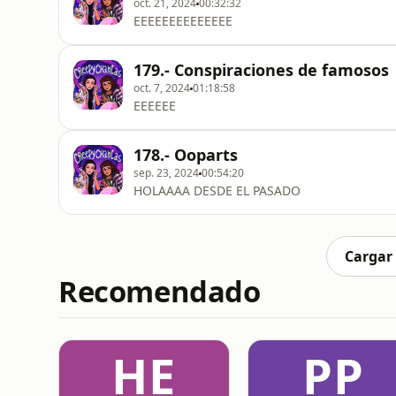
oct. 21, 2024
00:32:32
EEEEEEEEEEEEEE
179.- Conspiraciones de famosos
oct. 7, 2024
01:18:58
EEEEEE
178.- Ooparts
sep. 23, 2024
00:54:20
HOLAAAA DESDE EL PASADO
Cargar
Recomendado
HE
PP