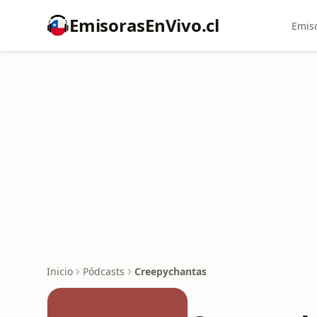
EmisorasEnVivo.cl
Emiso
Inicio
Pódcasts
Creepychantas