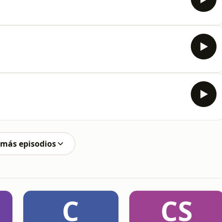
 más episodios
C
CS