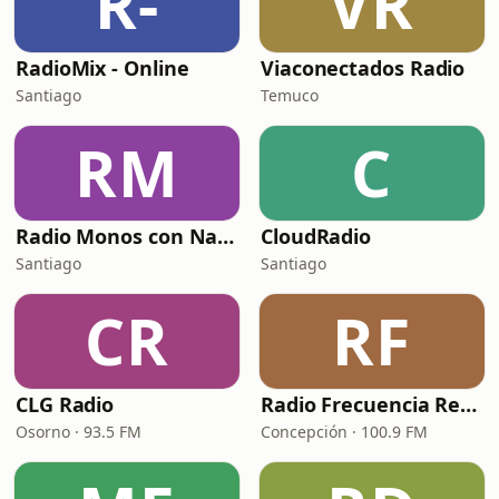
R-
VR
RadioMix - Online
Viaconectados Radio
Santiago
Temuco
RM
C
Radio Monos con Navaja
CloudRadio
Santiago
Santiago
CR
RF
CLG Radio
Radio Frecuencia Retro
Osorno · 93.5 FM
Concepción · 100.9 FM