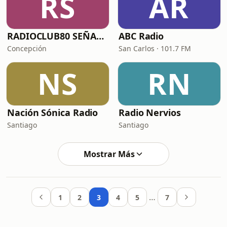
RS
AR
RADIOCLUB80 SEÑAL CLASICOS
ABC Radio
Concepción
San Carlos · 101.7 FM
NS
RN
Nación Sónica Radio
Radio Nervios
Santiago
Santiago
Mostrar Más
…
1
2
3
4
5
7