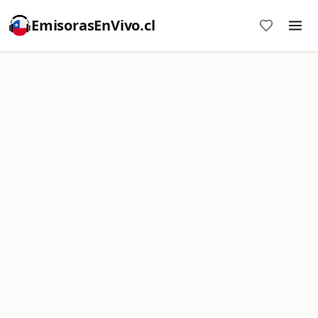
EmisorasEnVivo.cl